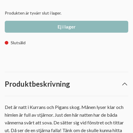
Produkten är tyvärr slut i lager.
Ej i lager
Slutsåld
Produktbeskrivning
Det är natt i Kurrans och Pigans skog. Månen lyser klar och
himlen är full av stjärnor. Just den här natten har de båda
vännerna svårt att sova. De sätter sig vid fönstret och tittar
ut. Då ser de en stjärna falla! Tänk om de skulle kunna hitta