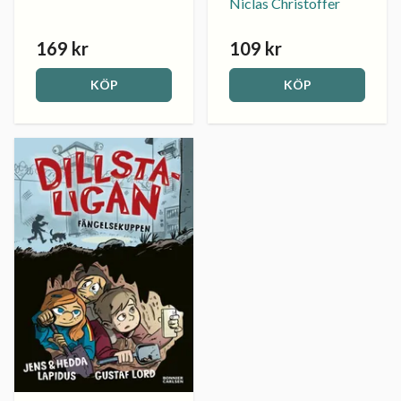
Niclas Christoffer
169 kr
109 kr
KÖP
KÖP