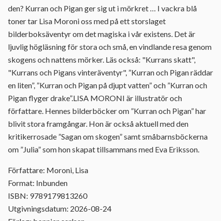
den? Kurran och Pigan ger sig ut i mörkret … I vackra blå
toner tar Lisa Moroni oss med på ett storslaget
bilderboksäventyr om det magiska i vår existens. Det är
ljuvlig högläsning för stora och små, en vindlande resa genom
skogens och nattens mörker. Läs också: "Kurrans skatt",
"Kurrans och Pigans vinteräventyr", ”Kurran och Pigan räddar
en liten”, ”Kurran och Pigan på djupt vatten” och ”Kurran och
Pigan flyger drake”.LISA MORONI är illustratör och
författare. Hennes bilderböcker om ”Kurran och Pigan” har
blivit stora framgångar. Hon är också aktuell med den
kritikerrosade ”Sagan om skogen” samt småbarnsböckerna
om ”Julia” som hon skapat tillsammans med Eva Eriksson.
Författare: Moroni, Lisa
Format: Inbunden
ISBN: 9789179813260
Utgivningsdatum: 2026-08-24