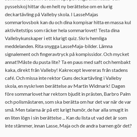
pysselskoj hittar du en helt ny berättelse om en lurig
deckartävling på Valleby skola. I LasseMajas
sommarlovsbok kan du och dina kompisar hitta en massa kul
aktivitetstips som räcker hela sommarlovet! Testa dina
Vallebykunskaper i ett klurigt quiz. Skriv hemliga
meddelanden. Rita snygga LasseMaja-bilder. Lämna
signalement och fingeravtryck på kompissidor. Och mycket
annat!Måste du pusta lite? Ta en paus med saft och hembakt
kaka, direkt från Valleby! Kakrecept levereras från stadens
café. Och missa inte rektor Guns deckartävling i Valleby
skola, en nyskriven berättelse av Martin Widmark! Dagen
före sommarlovet har rektorn bjudit in prästen, Barbro Palm
och polismästaren, som ska berätta om hur det var när de var
små. Men talarna är på ett lurigt humör, de har alla smugit in
en liten lögn i sin berättelse ... Kan du lista ut vad det är som
inte stämmer, innan Lasse, Maja och de andra barnen gör det?