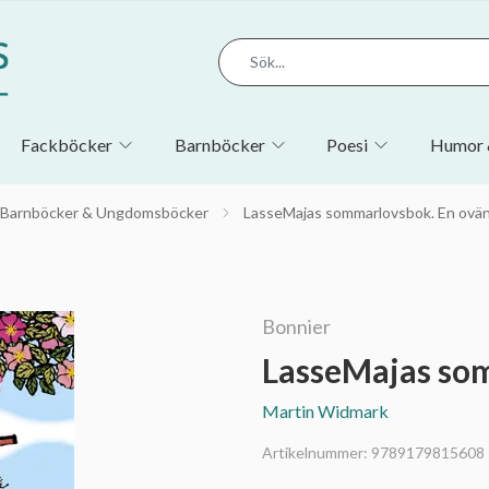
Fackböcker
Barnböcker
Poesi
Humor 
Barnböcker & Ungdomsböcker
LasseMajas sommarlovsbok. En ovän
Bonnier
LasseMajas som
Martin Widmark
Artikelnummer:
9789179815608