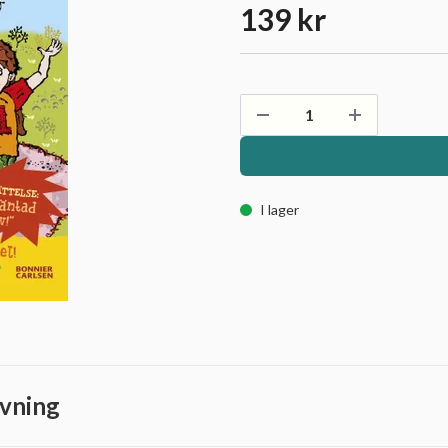
139 kr
I lager
vning