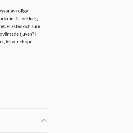
ssor av roliga
r in till en klurig
ret. Prästen och sure
 oväntade tjuven? I
r, lekar och spel.