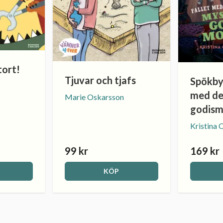
tort!
Tjuvar och tjafs
Spökbyr
med de
Marie Oskarsson
godism
Kristina 
99 kr
169 kr
KÖP