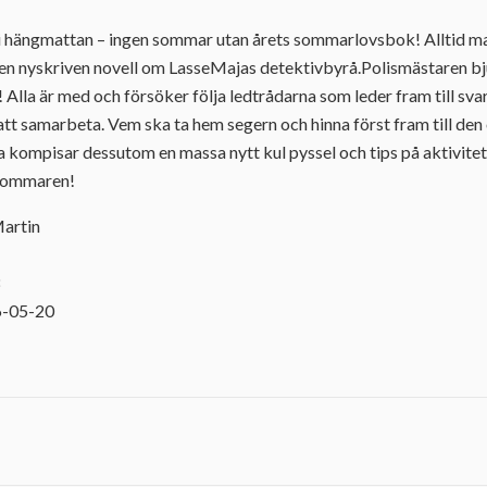
 i hängmattan – ingen sommar utan årets sommarlovsbok! Alltid ma
 nyskriven novell om LasseMajas detektivbyrå.Polismästaren bjude
 Alla är med och försöker följa ledtrådarna som leder fram till sva
 att samarbeta. Vem ska ta hem segern och hinna först fram till den
a kompisar dessutom en massa nytt kul pyssel och tips på aktivitete
 sommaren!
Martin
8
6-05-20