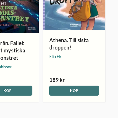
Athena. Till sista
ån. Fallet
droppen!
t mystiska
Elin Ek
onstret
Ohlsson
189 kr
KÖP
KÖP