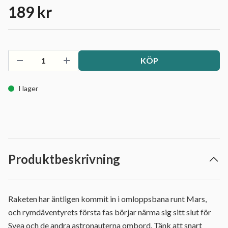
189 kr
KÖP
I lager
Produktbeskrivning
Raketen har äntligen kommit in i omloppsbana runt Mars,
och rymdäventyrets första fas börjar närma sig sitt slut för
Svea och de andra astronauterna ombord. Tänk att snart