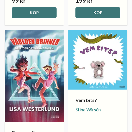
99 kr
199 kr
KÖP
KÖP
Vem bits?
Stina Wirsén