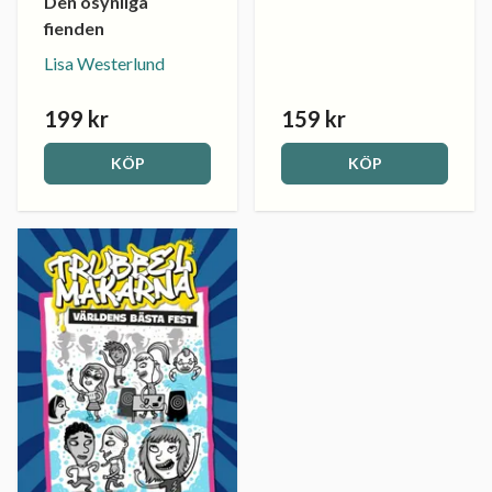
Den osynliga
fienden
Lisa Westerlund
199 kr
159 kr
KÖP
KÖP