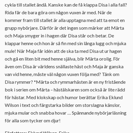
cykla till stallet ändå. Kanske kan de få klappa Disa i alla fall?
Rida får de bara göra om någon vuxen är med. När de
kommer fram till stallet är alla upptagna med att ta emot en
grupp nybörjare. Därför är det ingen som märker att Märta
och Maja smyger in i hagen där Disa står och betar. De
klappar henne och hon är så fin med sin långa lugg och mjuka
mule! När Maja får idén att de ska ta med Disa ut ur hagen
och gå en liten bit med henne själva, blir Märta orolig. För
även om Disa är världens snällaste häst och Maja är ganska
van vid henne, måste väl någon vuxen följa med? Tänk om
Disa rymmer? *Märta och rymmarhästen är en ny fristående
bok i serien om Märta – hästälskaren som också är lite rädd
för hästar. Med klokskap och humor berättar Erika Eklund
Wilson i text och färgstarka bilder om storslagna känslor,
mjuka mular och snabba hovar … Spännande nybörjarläsning
för alla som tycker om djur!
Författare: Eklund Wilson, Erika