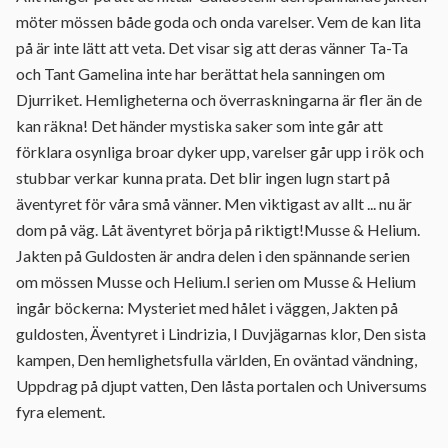
möter mössen både goda och onda varelser. Vem de kan lita
på är inte lätt att veta. Det visar sig att deras vänner Ta-Ta
och Tant Gamelina inte har berättat hela sanningen om
Djurriket. Hemligheterna och överraskningarna är fler än de
kan räkna! Det händer mystiska saker som inte går att
förklara osynliga broar dyker upp, varelser går upp i rök och
stubbar verkar kunna prata. Det blir ingen lugn start på
äventyret för våra små vänner. Men viktigast av allt ... nu är
dom på väg. Låt äventyret börja på riktigt!Musse & Helium.
Jakten på Guldosten är andra delen i den spännande serien
om mössen Musse och Helium.I serien om Musse & Helium
ingår böckerna: Mysteriet med hålet i väggen, Jakten på
guldosten, Äventyret i Lindrizia, I Duvjägarnas klor, Den sista
kampen, Den hemlighetsfulla världen, En oväntad vändning,
Uppdrag på djupt vatten, Den låsta portalen och Universums
fyra element.