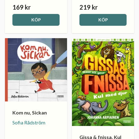
169 kr
219 kr
KÖP
KÖP
Kom nu, Sickan
Sofia Rådström
Gissa & fnissa. Kul