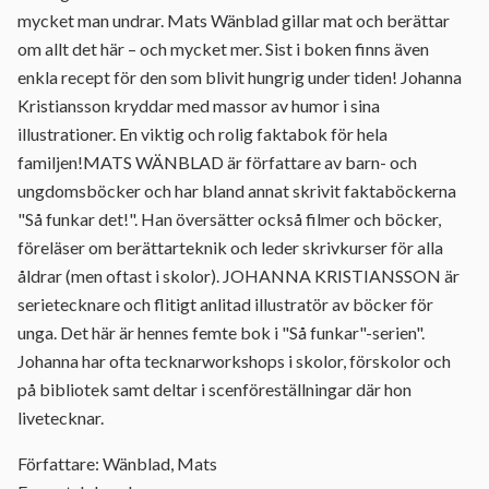
mycket man undrar. Mats Wänblad gillar mat och berättar
om allt det här – och mycket mer. Sist i boken finns även
enkla recept för den som blivit hungrig under tiden! Johanna
Kristiansson kryddar med massor av humor i sina
illustrationer. En viktig och rolig faktabok för hela
familjen!MATS WÄNBLAD är författare av barn- och
ungdomsböcker och har bland annat skrivit faktaböckerna
"Så funkar det!". Han översätter också filmer och böcker,
föreläser om berättarteknik och leder skrivkurser för alla
åldrar (men oftast i skolor). JOHANNA KRISTIANSSON är
serietecknare och flitigt anlitad illustratör av böcker för
unga. Det här är hennes femte bok i "Så funkar"-serien".
Johanna har ofta tecknarworkshops i skolor, förskolor och
på bibliotek samt deltar i scenföreställningar där hon
livetecknar.
Författare: Wänblad, Mats