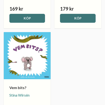
169 kr
179 kr
KÖP
KÖP
Vem bits?
Stina Wirsén