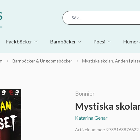
Fackböcker
Barnböcker
Poesi
Humor 
m
Barnböcker & Ungdomsböcker
Mystiska skolan. Anden i glas
Bonnier
Mystiska skolan
Katarina Genar
Artikelnummer:
9789163876622