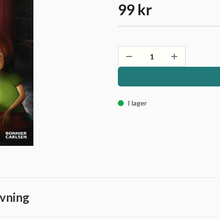
99 kr
I lager
vning