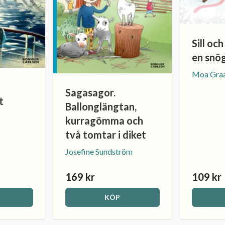
Sill oc
en snö
Moa Gra
Sagasagor.
t
Ballonglängtan,
kurragömma och
två tomtar i diket
Josefine Sundström
169 kr
109 kr
KÖP