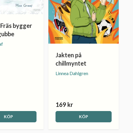
h Fräs bygger
gubbe
af
Jakten på
chillmyntet
Linnea Dahlgren
169 kr
KÖP
KÖP