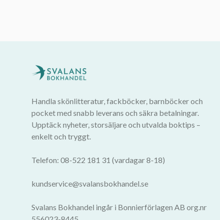
Handla skönlitteratur, fackböcker, barnböcker och
pocket med snabb leverans och säkra betalningar.
Upptäck nyheter, storsäljare och utvalda boktips –
enkelt och tryggt.
Telefon: 08-522 181 31 (vardagar 8-18)
kundservice@svalansbokhandel.se
Svalans Bokhandel ingår i Bonnierförlagen AB org.nr
556023-8445