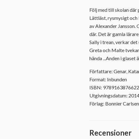
Följ med till skolan där
Lättläst, rysmysigt och 
av Alexander Jansson. G
där. Det är gamla lärare
Sally i trean, verkar det
Greta och Malte tvekar.
hända ...Anden i glaset 
Författare: Genar, Kata
Format: Inbunden
ISBN: 978916387662
Utgivningsdatum: 201
Förlag: Bonnier Carlsen
Recensioner