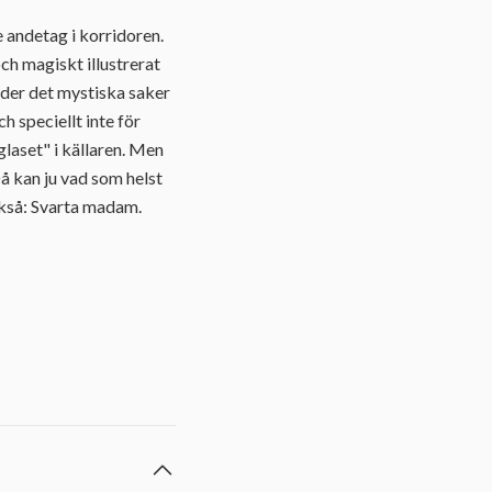
e andetag i korridoren.
och magiskt illustrerat
nder det mystiska saker
h speciellt inte för
 glaset" i källaren. Men
å kan ju vad som helst
också: Svarta madam.