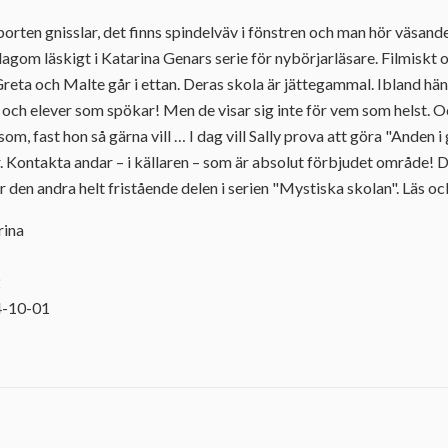
 porten gnisslar, det finns spindelväv i fönstren och man hör väsand
lagom läskigt i Katarina Genars serie för nybörjarläsare. Filmiskt 
reta och Malte går i ettan. Deras skola är jättegammal. Ibland hä
 och elever som spökar! Men de visar sig inte för vem som helst. Oc
 som, fast hon så gärna vill … I dag vill Sally prova att göra "Anden i
 Kontakta andar – i källaren – som är absolut förbjudet område! D
är den andra helt fristående delen i serien "Mystiska skolan". Läs 
rina
2
4-10-01