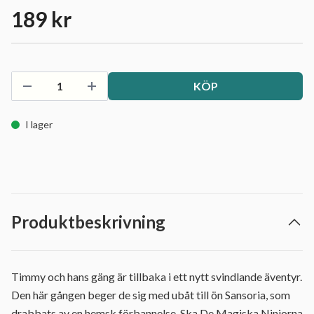
189 kr
KÖP
I lager
Produktbeskrivning
Timmy och hans gäng är tillbaka i ett nytt svindlande äventyr.
Den här gången beger de sig med ubåt till ön Sansoria, som
drabbats av en hemsk förbannelse. Ska De Magiska Ninjorna