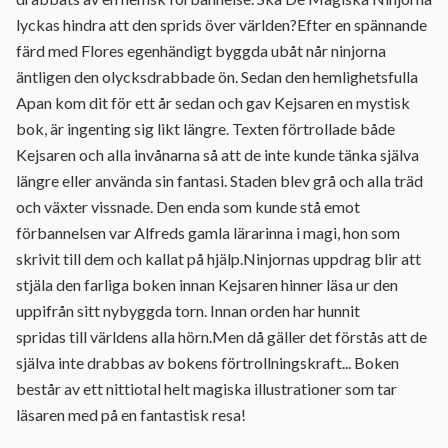
lyckas hindra att den sprids över världen?Efter en spännande
färd med Flores egenhändigt byggda ubåt når ninjorna
äntligen den olycksdrabbade ön. Sedan den hemlighetsfulla
Apan kom dit för ett år sedan och gav Kejsaren en mystisk
bok, är ingenting sig likt längre. Texten förtrollade både
Kejsaren och alla invånarna så att de inte kunde tänka själva
längre eller använda sin fantasi. Staden blev grå och alla träd
och växter vissnade. Den enda som kunde stå emot
förbannelsen var Alfreds gamla lärarinna i magi, hon som
skrivit till dem och kallat på hjälp.Ninjornas uppdrag blir att
stjäla den farliga boken innan Kejsaren hinner läsa ur den
uppifrån sitt nybyggda torn. Innan orden har hunnit
spridas till världens alla hörn.Men då gäller det förstås att de
själva inte drabbas av bokens förtrollningskraft... Boken
består av ett nittiotal helt magiska illustrationer som tar
läsaren med på en fantastisk resa!