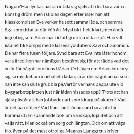
Någon?Han lyckas nästan intala sig själv att det bara var en
konstig dröm, men i skolan dagen efter inser han att
klasskompisen Eva verkar ha sett samma låda, och samma
öga som tittat ut där inifrån. Mystiskt, helt klart, men ändå
ingenting som Adam har tid att grubbla vidare på. Han vill
istället bli kompis med klassens youtubers Xavi och Salomon.
De har flera tusen följare. Synd bara att Eva inte låter honom
vara ifred, hon har nämligen bestämt sig för att rädda vad det
nu är för något som finns i lådan. Och även om Adam inte bryr
sig så mycket om innehållet i lådan, så är det något annat som
han inte kan sluta grubbla på.Varför var hans pappa ute vid
byggarbetsplatsen just när lådan hissades upp? Trots att han
själv påstår att han jobbade natt som kirurg på akuten? Vad
är det han döljer? Vad finns inuti lådan som bara inte får
komma ut?En spännande bok om vänskap, lojalitet och att
välja rätt. Men också om sorg och längtan. Och om att våga
tro, även på det mest otroliga.Magnus Ljunggren skriver