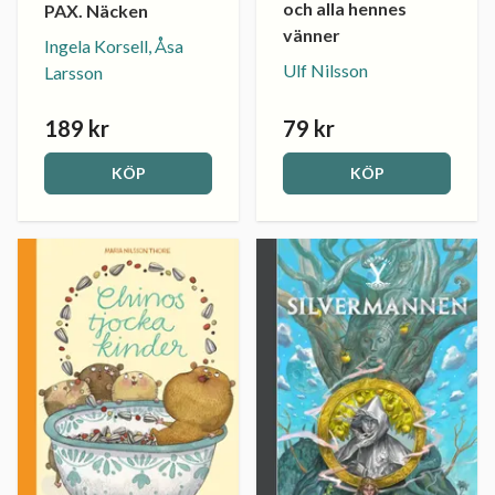
och alla hennes
PAX. Näcken
vänner
Ingela Korsell, Åsa
Ulf Nilsson
Larsson
189 kr
79 kr
KÖP
KÖP