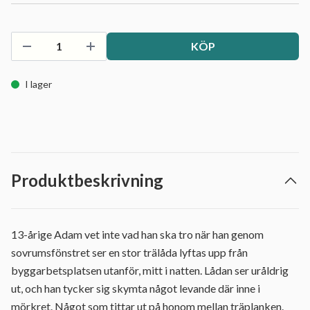
KÖP
I lager
Produktbeskrivning
13-årige Adam vet inte vad han ska tro när han genom
sovrumsfönstret ser en stor trälåda lyftas upp från
byggarbetsplatsen utanför, mitt i natten. Lådan ser uråldrig
ut, och han tycker sig skymta något levande där inne i
mörkret. Något som tittar ut på honom mellan träplanken.