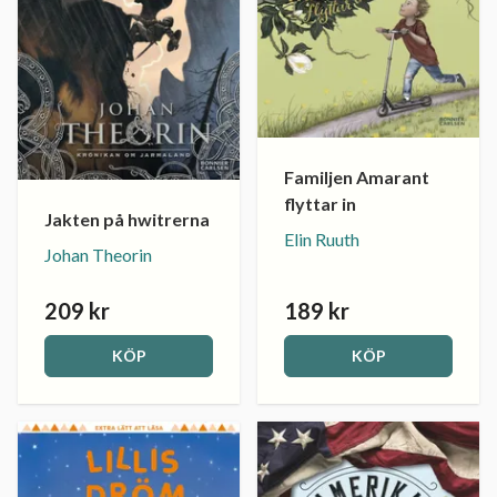
Familjen Amarant
flyttar in
Jakten på hwitrerna
Elin Ruuth
Johan Theorin
209 kr
189 kr
KÖP
KÖP