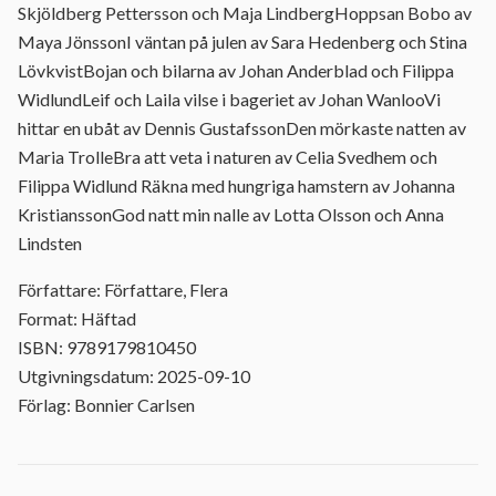
Skjöldberg Pettersson och Maja LindbergHoppsan Bobo av
Maya JönssonI väntan på julen av Sara Hedenberg och Stina
LövkvistBojan och bilarna av Johan Anderblad och Filippa
WidlundLeif och Laila vilse i bageriet av Johan WanlooVi
hittar en ubåt av Dennis GustafssonDen mörkaste natten av
Maria TrolleBra att veta i naturen av Celia Svedhem och
Filippa Widlund Räkna med hungriga hamstern av Johanna
KristianssonGod natt min nalle av Lotta Olsson och Anna
Lindsten
Författare: Författare, Flera
Format: Häftad
ISBN: 9789179810450
Utgivningsdatum: 2025-09-10
Förlag: Bonnier Carlsen