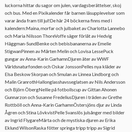
luckorna hittar du sagor om julen, vardagsberättelser, skoj
och bus. Med en Pixikalender får barnen läsupplevelser som
varar ända fram till jul!De här 24 böckerna finns med i
kalendern:Maina, morfar och julbaket av Charlotta Lannebo
och Maria Nilsson ThoreVoffe säger förlåt av Hedvig
Häggman-SundBenke och bebisbananerna av Emelie
StigwanPinnen av Mårten Melin och Lovisa LessePuck
gungar av Anna-Karin GarhamnDjuren äter av WWF
Världsnaturfonden och Oskar JonssonPelles nya kläder av
Elsa Beskow Skorpan och Smulan av Linnea Lindborg och
Malin GranrothHallonglasshavsseglatsen av Nils Andersson
och Björn ÖbergNellie på fotbollscup av Gittan Ahonen
Gunnarzon och Susanne FredeliusDjuren i träden av Grethe
Rottböll och Anna-Karin GarhamnÖstersjöns djur av Linda
Ågren och Stina LövkvistPelle Svanslös julsånger med bilder
av Ingrid FlygareMärta och de mystiska djuren av Erika
Eklund WilsonRaska fötter springa tripp tripp av Sigrid