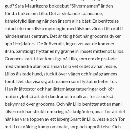
gud? Sara Mauritzons bokdebut "Silvermannen" är den
första boken om Lillo. Det är slukande spännande,
känslofylld läsning när den är som allra bäst. En berättelse
rotad i den nordiska mytologin, med älskansvärda Lillo mitt i
händelsernas centrum. Det är tidig höst när grodorna dyker
upp i Hejdafors. De är överallt, ingen vet var de kommer
ifrån. Samtidigt flyttar en ny granne in i huset mittemot Lillos.
Grannens katt tittar konstigt på Lillo, som om de pratade
med varandra utan ord. Innan Lillo vet ordet av har Jessie,
Lillos älskade hund, stuckit över vägen och in på grannens
tomt. Det ska visa sig att mannen som flyttat in heter Tor.
Han är jättestor och har jättemånga tatueringar och kör
motorcykel så att det dundrar och mullrar. Tor är också
bekymrad över grodorna. Och när Lillo berättar att en man i
silverrock har strukit omkring på skolgården, anar Tor att det
här kan vara toppen av ett isberg.Snart är Lillo, Jessie och Tor
mitt i en uråldrig kamp om makt, sorg och upprättelse. Och