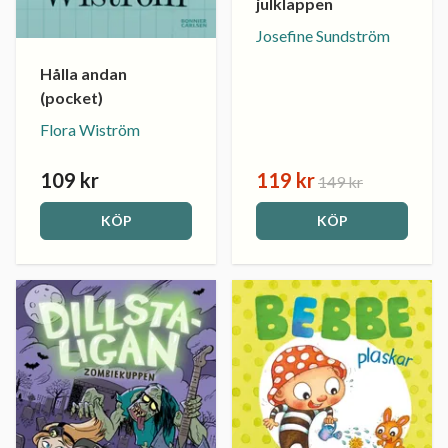
julklappen
Josefine Sundström
Hålla andan
(pocket)
Flora Wiström
109 kr
119 kr
149 kr
KÖP
KÖP