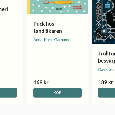
er!
Puck hos
tandläkaren
Anna-Karin Garhamn
Trollfo
besvärj
David Su
169 kr
189 kr
KÖP