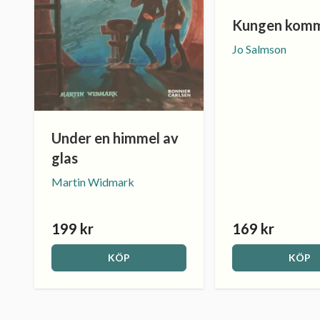
Kungen komm
Jo Salmson
Under en himmel av
glas
Martin Widmark
199 kr
169 kr
KÖP
KÖP