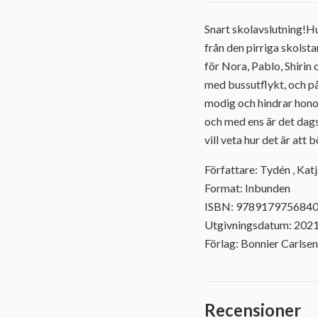
Snart skolavslutning!Hur
från den pirriga skolst
för Nora, Pablo, Shirin
med bussutflykt, och på
modig och hindrar honom
och med ens är det dag
vill veta hur det är att 
Författare: Tydén , Kat
Format: Inbunden
ISBN: 978917975684
Utgivningsdatum: 202
Förlag: Bonnier Carlsen
Recensioner