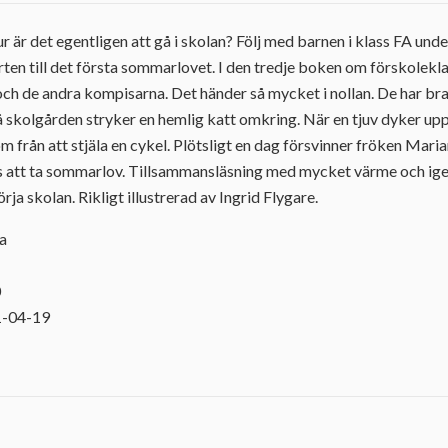
 är det egentligen att gå i skolan? Följ med barnen i klass FA unde
arten till det första sommarlovet. I den tredje boken om förskolekl
 och de andra kompisarna. Det händer så mycket i nollan. De har br
 skolgården stryker en hemlig katt omkring. När en tjuv dyker upp
 från att stjäla en cykel. Plötsligt en dag försvinner fröken Mari
s att ta sommarlov. Tillsammansläsning med mycket värme och ige
börja skolan. Rikligt illustrerad av Ingrid Flygare.
ja
0
1-04-19