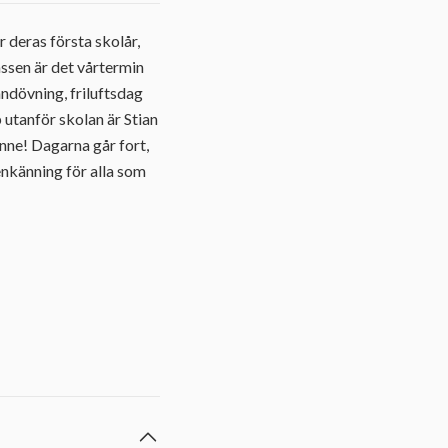
r deras första skolår,
assen är det vårtermin
andövning, friluftsdag
 utanför skolan är Stian
anne! Dagarna går fort,
nkänning för alla som