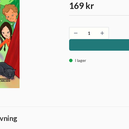
169 kr
I lager
vning