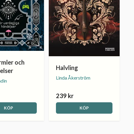
rmler och
Halvling
elser
Linda Åkerström
ndin
239 kr
KÖP
KÖP