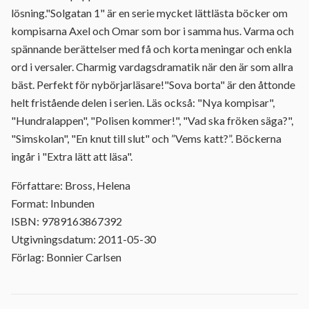
lösning."Solgatan 1" är en serie mycket lättlästa böcker om
kompisarna Axel och Omar som bor i samma hus. Varma och
spännande berättelser med få och korta meningar och enkla
ord i versaler. Charmig vardagsdramatik när den är som allra
bäst. Perfekt för nybörjarläsare!"Sova borta" är den åttonde
helt fristående delen i serien. Läs också: "Nya kompisar",
"Hundralappen", "Polisen kommer!", "Vad ska fröken säga?",
"Simskolan", "En knut till slut" och ”Vems katt?”. Böckerna
ingår i "Extra lätt att läsa".
Författare: Bross, Helena
Format: Inbunden
ISBN: 9789163867392
Utgivningsdatum: 2011-05-30
Förlag: Bonnier Carlsen