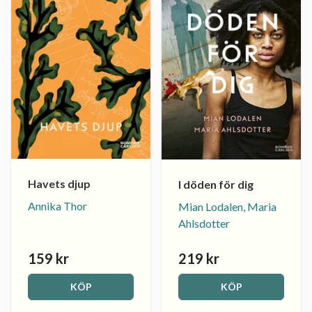
Havets djup
I döden för dig
Annika Thor
Mian Lodalen, Maria
Ahlsdotter
159 kr
219 kr
KÖP
KÖP