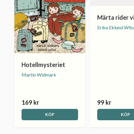
Märta rider v
Erika Eklund Wils
Hotellmysteriet
Martin Widmark
169 kr
99 kr
KÖP
KÖP