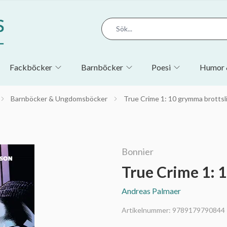
Fackböcker
Barnböcker
Poesi
Humor 
Barnböcker & Ungdomsböcker
True Crime 1: 10 grymma brottsl
Bonnier
True Crime 1: 
Andreas Palmaer
Artikelnummer:
9789179790844