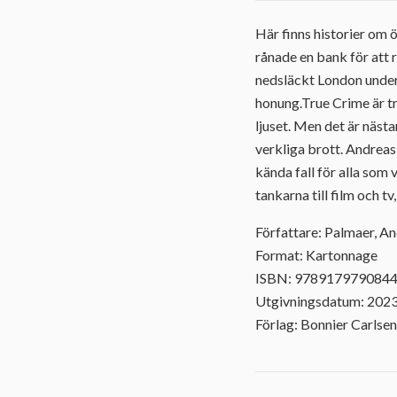
Här finns historier om
rånade en bank för att 
nedsläckt London under
honung.True Crime är tre
ljuset. Men det är näst
verkliga brott. Andreas
kända fall för alla som 
tankarna till film och t
Författare: Palmaer, A
Format: Kartonnage
ISBN: 978917979084
Utgivningsdatum: 202
Förlag: Bonnier Carlsen