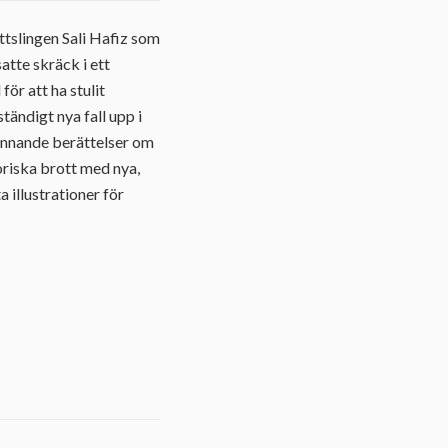
tslingen Sali Hafiz som
atte skräck i ett
ör att ha stulit
tändigt nya fall upp i
pännande berättelser om
oriska brott med nya,
a illustrationer för