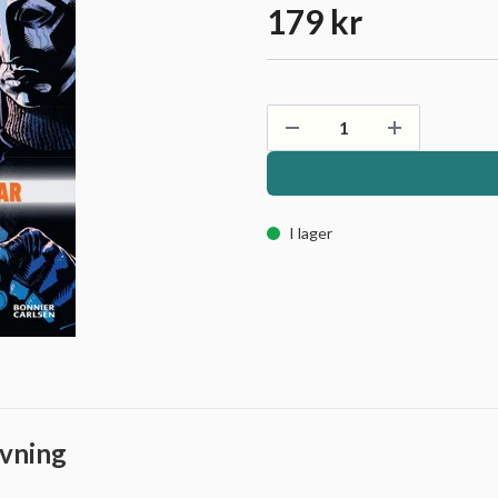
179 kr
I lager
vning