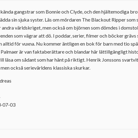
 ökända gangstrar som Bonnie och Clyde, och den hjältemodiga brot
rädda sin sjuka syster. Läs om mördaren The Blackout Ripper som s
 andra världskriget, men också om björnen som dömdes i domstol f
nden som vägrar att dö. I poddar, serier, filmer och böcker grävs s
an alltid för vuxna. Nu kommer äntligen en bok för barn med tio s
 Palmaer är van faktaberättare och blandar här lättillgängligt hist
vill läsa om sådant som har hänt på riktigt. Henrik Jonssons svartvit
v, men också serievärldens klassiska skurkar.
ndreas
4
3-07-03