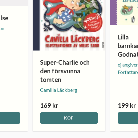
ilse
on
Lilla
barnk
Godnat
Super-Charlie och
ej angiven
den försvunna
Författar
tomten
Camilla Läckberg
169 kr
199 kr
KÖP