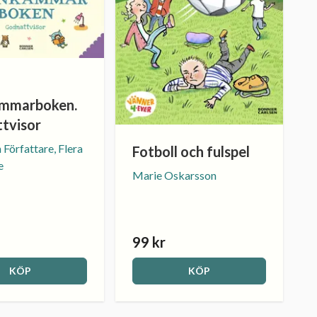
ammarboken.
tvisor
 Författare, Flera
Fotboll och fulspel
e
Marie Oskarsson
99 kr
KÖP
KÖP