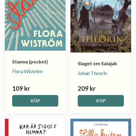
Stanna (pocket)
Slaget om Salajak
Flora Wiström
Johan Theorin
109 kr
209 kr
KÖP
KÖP