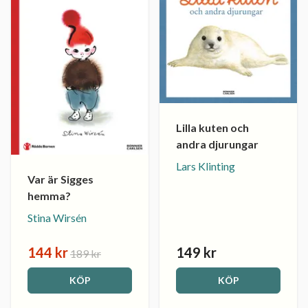
Lilla kuten och
andra djurungar
Lars Klinting
Var är Sigges
hemma?
Stina Wirsén
144 kr
149 kr
189 kr
KÖP
KÖP