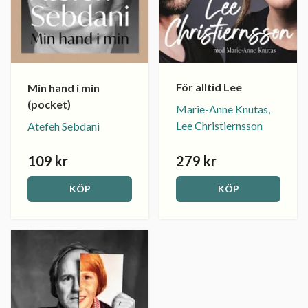
För alltid Lee
Min hand i min
(pocket)
Marie-Anne Knutas,
Lee Christiernsson
Atefeh Sebdani
109 kr
279 kr
KÖP
KÖP