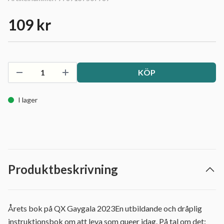
109 kr
KÖP
I lager
Produktbeskrivning
Årets bok på QX Gaygala 2023En utbildande och dråplig
instruktionsbok om att leva som queer idag. På tal om det: