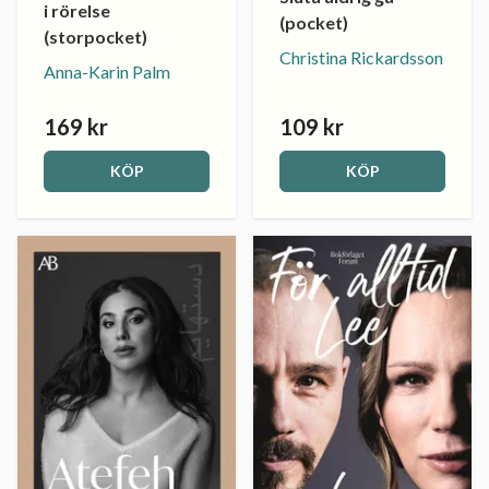
i rörelse
(pocket)
(storpocket)
Christina Rickardsson
Anna-Karin Palm
169 kr
109 kr
KÖP
KÖP