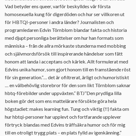
Vad betyder ens queer, varför beskylldes vår första
homosexuella kung för digerdöden och hur ser villkoren ut
för HBTQI-personer i andra länder? Journalisten och
programledaren Edvin Törnblom blandar fakta och historia
med djupt personliga berättelser om hur han formats som
människa – från de allra mörkaste stunderna med mobbing
och självmordsförsök till inspirerande händelser som fått
honom att landa i acceptans och kärlek. Allt formulerat med
Edvins unika humor, som gjort honom till en framstående röst
för sin generation.”… det är ofiltrerat, ärligt och humoristiskt
… en välbehövlig storebror för den som likt Törnblom saknar
hbtq-förebilder under uppväxten.” BTJ”Den prydliga lilla
boken gör det som ens mattelärare försökte göra hela
högstadiet: makes learning fun. Tung och viktig (!!) fakta om
hur hbtqi-personer har upplevt och fortfarande upplever
förtryck blandas med Edvins träffsäkra humor och för mig
till en otroligt trygg plats – en plats fylld av igenkänning.”