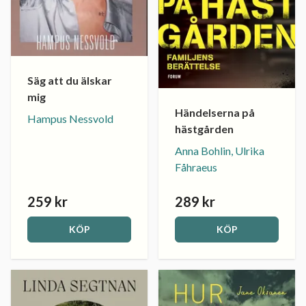
Säg att du älskar
mig
Händelserna på
Hampus Nessvold
hästgården
Anna Bohlin, Ulrika
Fåhraeus
259 kr
289 kr
KÖP
KÖP