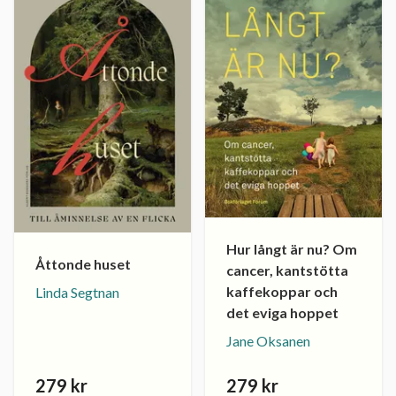
Hur långt är nu? Om
Åttonde huset
cancer, kantstötta
kaffekoppar och
Linda Segtnan
det eviga hoppet
Jane Oksanen
279 kr
279 kr