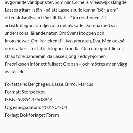
avgörande vändpunkter. Som när Cornelis Vreeswijk slängde
Lasses gitarr i sjön – så att Lasse skulle kunna ”börja om”
efter skilsmässan från Lill-Babs. Om relationen till
artistkollegor, familjen och det älskade Dalarna med sin
undersköna läkande natur. Om Svensktoppen och
krogshower. Om kärleken till livskamraten, Eva. Men också
om stalkers, förtal och lögner i media. Och om ögonblicket,
strax före pandemin, då Lasse sjöng Teddybjörnen
Fredriksson inför ett fullsatt Globen – och möttes av en vägg
av kärlek.
Författare: Berghagen, Lasse, Birro, Marcus
Format: Storpocket
ISBN: 9789137503844
Utgivningsdatum: 2022-04-04
Förlag: Bokförlaget Forum