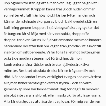
upp ögonen förstår jag att allt är över. Jag ligger på golvet i
vardagsrummet. Kroppen känns trasig och huden ömmar
som efter ett fall från hög höjd. När jag lyfter handen och
känner den stelnade skorpan av blod i bakhuvudet skär en
kall ilning genom kroppen.”I självbiografiska Jag tycker det
är tungt nu får vi följa med när vinet sakta, droppe för
droppe, tar över Karins liv. Självutlämnande men med humorn
närvarande berättar hon om vägen från gömda vinflaskor till
insikten om sitt beroende. Vi får följa fallet mot botten, men
också de modiga stegen mot förändring, där hon
konfronterar sina rädslor och bryter självdestruktiva
mönster. Beslutet att sluta dricka blir en fråga om liv och
död. När hon landar i en ny verklighet tvingas hon omvärdera
allt, men finner samtidigt oväntad styrka – och en varm
gemenskap som bär henne framåt, dag för dag.”Du behöver
absolut inte vara i riskbruk eller missbruk för att läsa/lyssna.
Alla får ut något av att läsa den. Jag lovar. För mig var den en