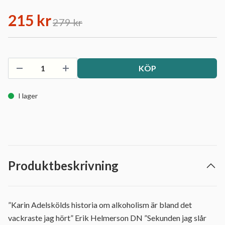
215 kr
279 kr
KÖP
I lager
Produktbeskrivning
”Karin Adelskölds historia om alkoholism är bland det
vackraste jag hört” Erik Helmerson DN ”Sekunden jag slår