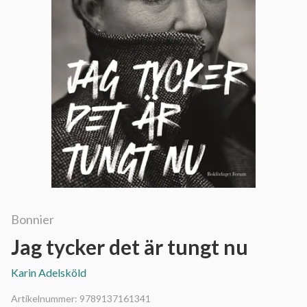
Bonnier
Jag tycker det är tungt nu
Karin Adelsköld
Artikelnummer:
9789137161341