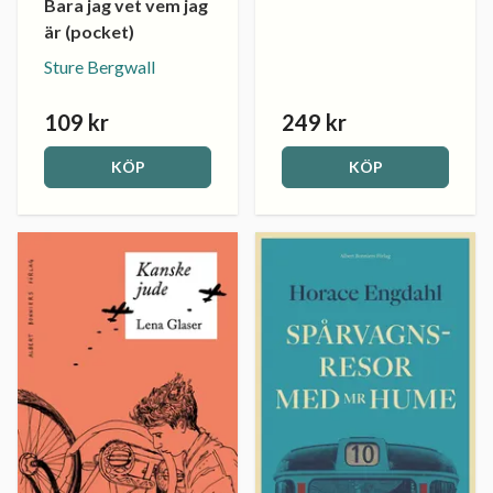
Bara jag vet vem jag
är (pocket)
Sture Bergwall
109 kr
249 kr
KÖP
KÖP