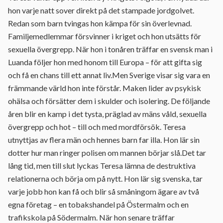
hon varje natt sover direkt på det stampade jordgolvet.
Redan som barn tvingas hon kämpa för sin överlevnad.
Familjemedlemmar försvinner i kriget och hon utsätts för
sexuella övergrepp. När hon i tonåren träffar en svensk man i
Luanda följer hon med honom till Europa – för att gifta sig
och få en chans till ett annat liv.Men Sverige visar sig vara en
främmande värld hon inte förstår. Maken lider av psykisk
ohälsa och försätter dem i skulder och isolering. De följande
åren blir en kamp i det tysta, präglad av mäns våld, sexuella
övergrepp och hot – till och med mordförsök. Teresa
utnyttjas av flera män och hennes barn far illa. Hon lär sin
dotter hur man ringer polisen om mannen börjar slå.Det tar
lång tid, men till slut lyckas Teresa lämna de destruktiva
relationerna och börja om på nytt. Hon lär sig svenska, tar
varje jobb hon kan få och blir så småningom ägare av två
egna företag – en tobakshandel på Östermalm och en
trafikskola på Södermalm. När hon senare träffar