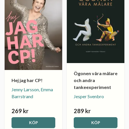
Ögonen våra målare
och andra
Hej jag har CP!
tankeexperiment
Jenny Larsson, Emma
Jesper Svenbro
Barrstrand
269 kr
289 kr
KÖP
KÖP