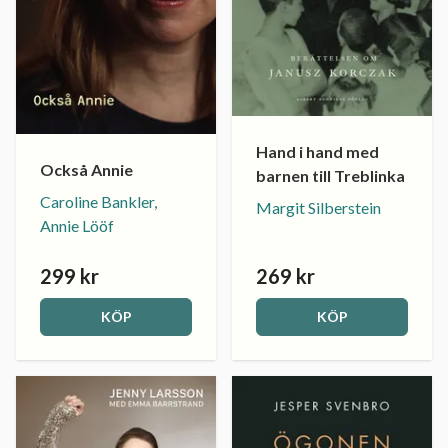
Hand i hand med
Också Annie
barnen till Treblinka
Caroline Bankler,
Margit Silberstein
Annie Lööf
299 kr
269 kr
KÖP
KÖP