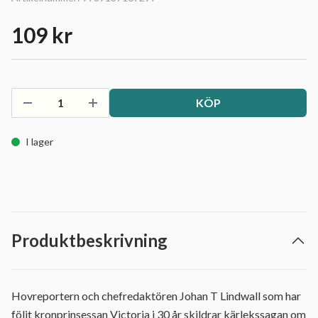
109 kr
KÖP
I lager
Produktbeskrivning
Hovreportern och chefredaktören Johan T Lindwall som har
följt kronprinsessan Victoria i 30 år skildrar kärlekssagan om