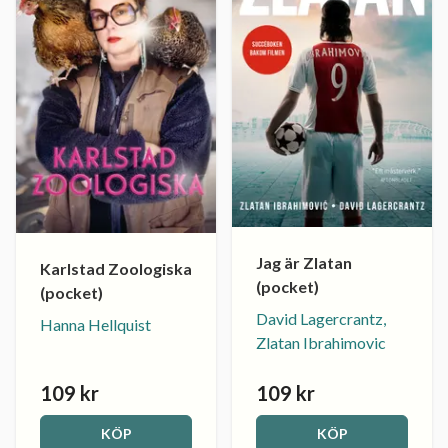
Jag är Zlatan
Karlstad Zoologiska
(pocket)
(pocket)
David Lagercrantz,
Hanna Hellquist
Zlatan Ibrahimovic
109 kr
109 kr
KÖP
KÖP