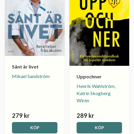
Sånt är livet
Mikael Sandström
Uppochner
Henrik Wahlström,
Katrin Skogberg
Wirén
279 kr
289 kr
KÖP
KÖP