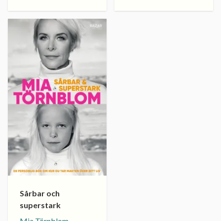
Sårbar och
superstark
Mia Törnblom