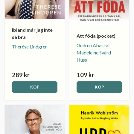
Ibland mår jag inte
Att föda (pocket)
så bra
Gudrun Abascal,
Therése Lindgren
Madeleine Svärd
Huss
289 kr
109 kr
KÖP
KÖP