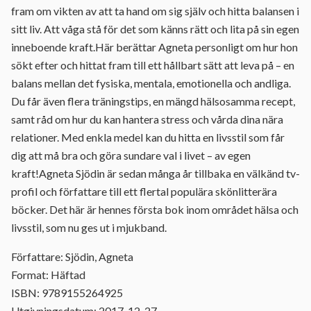
fram om vikten av att ta hand om sig själv och hitta balansen i
sitt liv. Att våga stå för det som känns rätt och lita på sin egen
inneboende kraft.Här berättar Agneta personligt om hur hon
sökt efter och hittat fram till ett hållbart sätt att leva på – en
balans mellan det fysiska, mentala, emotionella och andliga.
Du får även flera träningstips, en mängd hälsosamma recept,
samt råd om hur du kan hantera stress och vårda dina nära
relationer. Med enkla medel kan du hitta en livsstil som får
dig att må bra och göra sundare val i livet – av egen
kraft!Agneta Sjödin är sedan många år tillbaka en välkänd tv-
profil och författare till ett flertal populära skönlitterära
böcker. Det här är hennes första bok inom området hälsa och
livsstil, som nu ges ut i mjukband.
Författare: Sjödin, Agneta
Format: Häftad
ISBN: 9789155264925
Utgivningsdatum: 2017-12-27