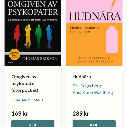
Omgiven av
Hudnära
psykopater
Elin Fagerberg,
(storpocket)
AnnaKarin Wahlberg
Thomas Erikson
169 kr
289 kr
KÖP
KÖP