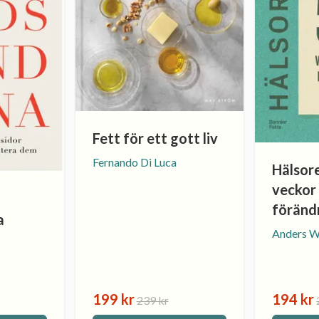
Fett för ett gott liv
Fernando Di Luca
Hälsore
veckor
förändr
a
Anders W
199 kr
194 kr
239 kr