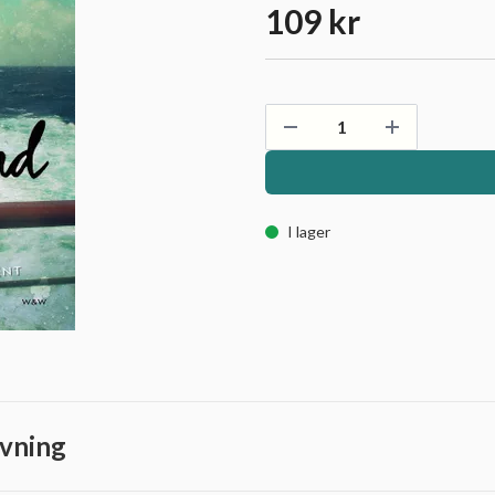
109 kr
I lager
vning