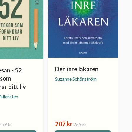
Den inre läkaren
san - 52
 som
Suzanne Schönström
ar ditt liv
allensten
207 kr
259 kr
269 kr