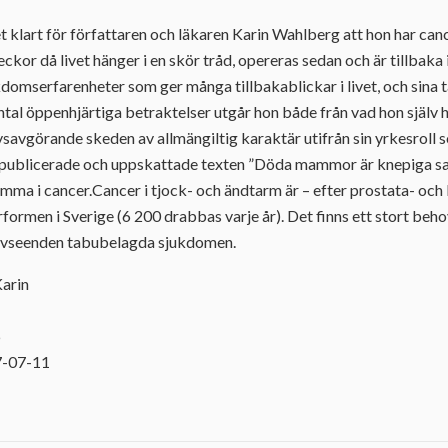
et klart för författaren och läkaren Karin Wahlberg att hon har ca
eckor då livet hänger i en skör tråd, opereras sedan och är tillbaka 
kdomserfarenheter som ger många tillbakablickar i livet, och sina 
tt antal öppenhjärtiga betraktelser utgår hon både från vad hon själ
vsavgörande skeden av allmängiltig karaktär utifrån sin yrkesroll 
e publicerade och uppskattade texten ”Döda mammor är knepiga sa
mamma i cancer.Cancer i tjock- och ändtarm är – efter prostata- och
formen i Sverige (6 200 drabbas varje år). Det finns ett stort beho
 avseenden tabubelagda sjukdomen.
Karin
6
7-07-11