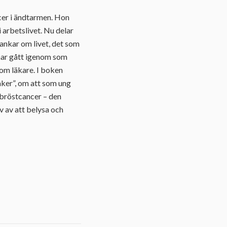
ncer i ändtarmen. Hon
i arbetslivet. Nu delar
tankar om livet, det som
v har gått igenom som
som läkare. I boken
ker”, om att som ung
 bröstcancer – den
v av att belysa och