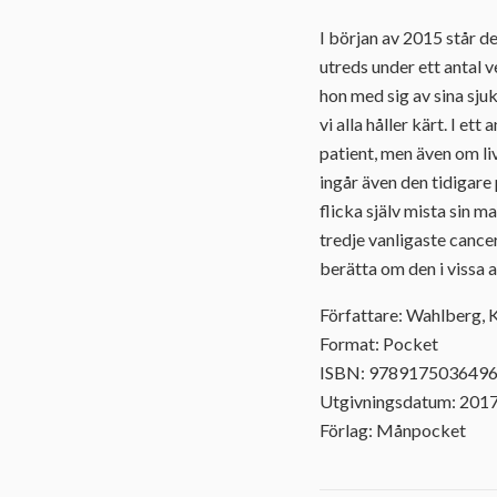
I början av 2015 står d
utreds under ett antal v
hon med sig av sina sju
vi alla håller kärt. I e
patient, men även om li
ingår även den tidigar
flicka själv mista sin 
tredje vanligaste cancer
berätta om den i vissa
Författare: Wahlberg, 
Format: Pocket
ISBN: 978917503649
Utgivningsdatum: 201
Förlag: Månpocket