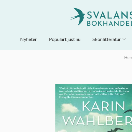
Nyheter
Populärt just nu
Skönlitteratur
He