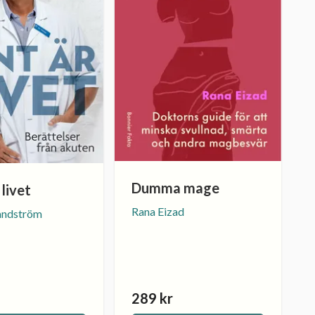
Dumma mage
 livet
Rana Eizad
andström
289 kr