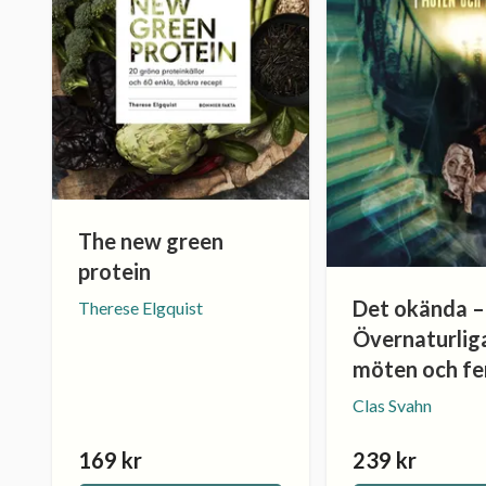
The new green
protein
Det okända –
Therese Elgquist
Övernaturlig
möten och f
Clas Svahn
169 kr
239 kr