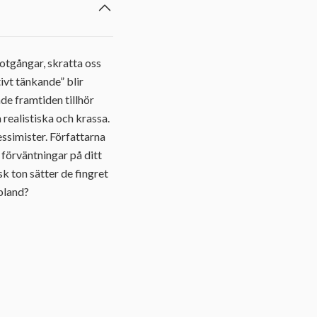
motgångar, skratta oss
ivt tänkande” blir
de framtiden tillhör
realistiska och krassa.
essimister. Författarna
 förväntningar på ditt
k ton sätter de fingret
ibland?