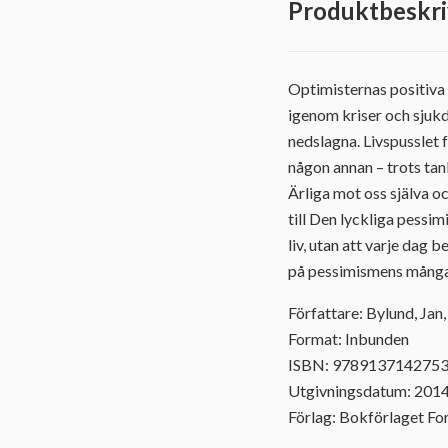
Produktbeskri
Optimisternas positiva a
igenom kriser och sjukd
nedslagna. Livspusslet 
någon annan – trots tan
Ärliga mot oss själva oc
till Den lyckliga pessim
liv, utan att varje dag
på pessimismens många fö
Författare: Bylund, Jan
Format: Inbunden
ISBN: 978913714275
Utgivningsdatum: 201
Förlag: Bokförlaget F