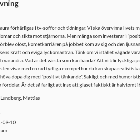
vning
ura förhärligas i tv-soffor och tidningar. Vi ska övervinna livets 
omar och sikta mot stjärnorna. Men många som investerar i ”posit
förblev olöst, kometkarriären på jobbet kom av sig och den ljusnan
kens kraft och eviga lyckomantran. Tänk om vi istället vågade vara 
h varandra. Vad är det värsta som kan hända? Att vi blir lyckliga p
isten visar med en rad tydliga exempel hur du kan skapa realistiska
 behöva dopa dig med ”positivt tänkande”. Sakligt och med humoristis
rdelar. Är det så farligt att inse att glaset faktiskt är halvtomt 
, Lundberg, Mattias
3
4-09-10
orum