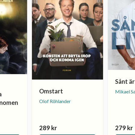
Sånt är
Omstart
Mikael S
a
Olof Röhlander
enomen
289 kr
279 kr