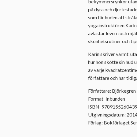
bekymmersrynkor utan at
på dyra och djurtestade
som får huden att strål
yogainstruktören Karin
avlastar levern och mjäl
skönhetsrutiner och tip
Karin skriver varmt, ut
hur hon skötte sin hud 
av varje kvadratcentime
författare och har tidig
Författare: Björkegren 
Format: Inbunden
ISBN: 978915526043
Utgivningsdatum: 201
Förlag: Bokförlaget Se