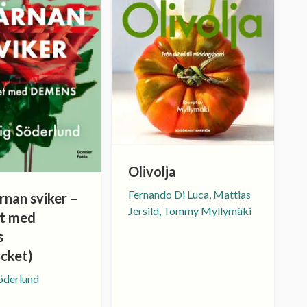
Olivolja
Fernando Di Luca, Mattias
rnan sviker –
Jersild, Tommy Myllymäki
et med
s
ocket)
öderlund