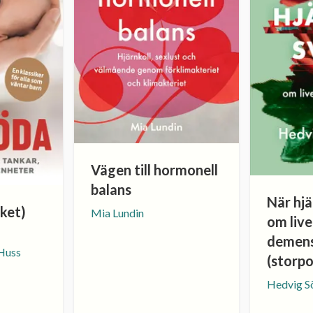
Vägen till hormonell
balans
När hjä
ket)
Mia Lundin
om liv
demen
Huss
(storp
Hedvig S