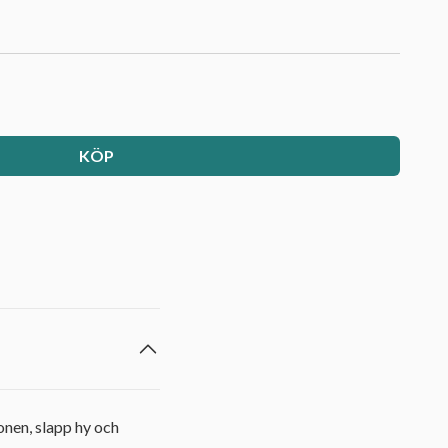
KÖP
onen, slapp hy och