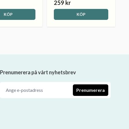
259 kr
KÖP
KÖP
Prenumerera på vårt nyhetsbrev
Prenumerera