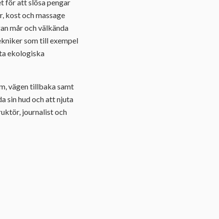
t för att slösa pengar
ar, kost och massage
rgan mår och välkända
kniker som till exempel
sta ekologiska
m, vägen tillbaka samt
a sin hud och att njuta
uktör, journalist och