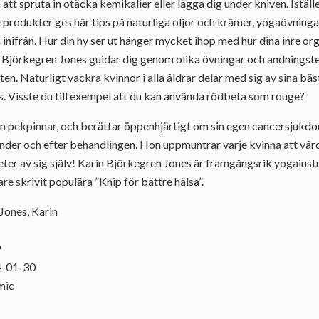
t spruta in otäcka kemikalier eller lägga dig under kniven. Iställe
 produkter ges här tips på naturliga oljor och krämer, yogaövning
a inifrån. Hur din hy ser ut hänger mycket ihop med hur dina inre o
 Björkegren Jones guidar dig genom olika övningar och andningste
ten. Naturligt vackra kvinnor i alla åldrar delar med sig av sina bä
s. Visste du till exempel att du kan använda rödbeta som rouge?
an pekpinnar, och berättar öppenhjärtigt om sin egen cancersjukdo
under och efter behandlingen. Hon uppmuntrar varje kvinna att vård
ter av sig själv! Karin Björkegren Jones är framgångsrik yogainstr
are skrivit populära ”Knip för bättre hälsa”.
Jones, Karin
9
4-01-30
mic