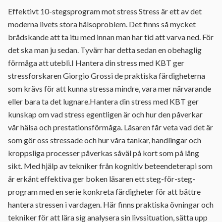
Effektivt 10-stegsprogram mot stress Stress är ett av det
moderna livets stora hälsoproblem. Det finns så mycket
brådskande att ta itu med innan man har tid att varva ned. För
det ska man ju sedan. Tyvärr har detta sedan en obehaglig
förmåga att utebli.I Hantera din stress med KBT ger
stressforskaren Giorgio Grossi de praktiska färdigheterna
som krävs för att kunna stressa mindre, vara mer närvarande
eller bara ta det lugnare.Hantera din stress med KBT ger
kunskap om vad stress egentligen är och hur den påverkar
vår hälsa och prestationsförmåga. Läsaren får veta vad det är
som gör oss stressade och hur våra tankar, handlingar och
kroppsliga processer påverkas såväl på kort som på lång
sikt. Med hjälp av tekniker från kognitiv beteendeterapi som
är erkänt effektiva ger boken läsaren ett steg-för-steg-
program med en serie konkreta färdigheter för att bättre
hantera stressen i vardagen. Här finns praktiska övningar och
tekniker för att lära sig analysera sin livssituation, sätta upp