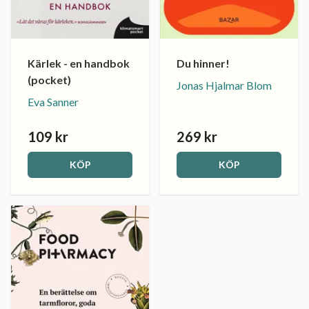
Kärlek - en handbok
Du hinner!
(pocket)
Jonas Hjalmar Blom
Eva Sanner
109 kr
269 kr
KÖP
KÖP