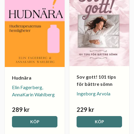
Sov gott! 101 tips
Hudnära
för bättre sömn
Elin Fagerberg,
Ingeborg Arvola
AnnaKarin Wahlberg
289 kr
229 kr
KÖP
KÖP