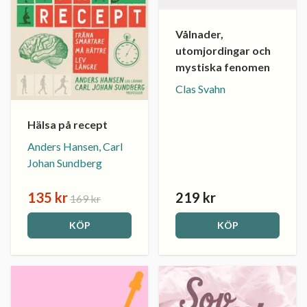
Vålnader,
utomjordingar och
mystiska fenomen
Clas Svahn
Hälsa på recept
Anders Hansen, Carl
Johan Sundberg
135 kr
219 kr
169 kr
KÖP
KÖP