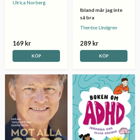
Ulrica Norberg
Ibland mår jag inte
så bra
Therése Lindgren
169 kr
289 kr
KÖP
KÖP