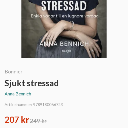
Bonnier
Sjukt stressad
Anna Bennich
Artikelnummer:
9789180066723
207 kr
249 kr