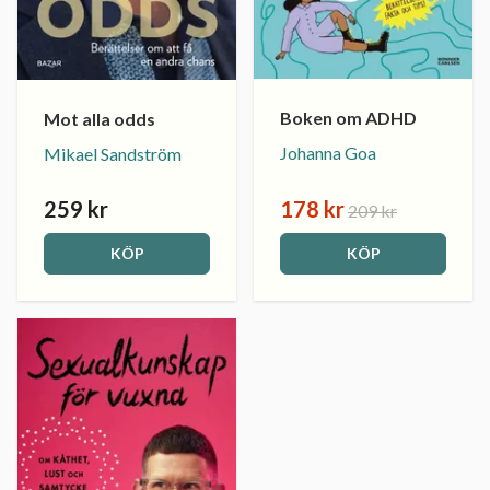
Boken om ADHD
Mot alla odds
Johanna Goa
Mikael Sandström
259 kr
178 kr
209 kr
KÖP
KÖP