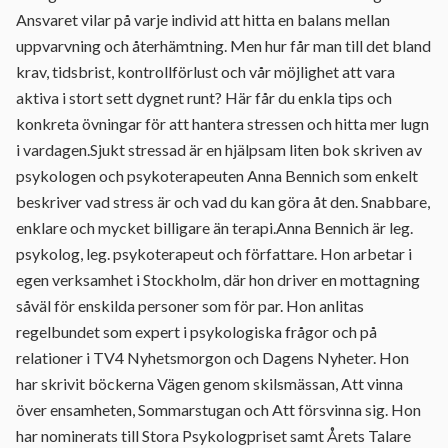
Ansvaret vilar på varje individ att hitta en balans mellan
uppvarvning och återhämtning. Men hur får man till det bland
krav, tidsbrist, kontrollförlust och vår möjlighet att vara
aktiva i stort sett dygnet runt? Här får du enkla tips och
konkreta övningar för att hantera stressen och hitta mer lugn
i vardagen.Sjukt stressad är en hjälpsam liten bok skriven av
psykologen och psykoterapeuten Anna Bennich som enkelt
beskriver vad stress är och vad du kan göra åt den. Snabbare,
enklare och mycket billigare än terapi.Anna Bennich är leg.
psykolog, leg. psykoterapeut och författare. Hon arbetar i
egen verksamhet i Stockholm, där hon driver en mottagning
såväl för enskilda personer som för par. Hon anlitas
regelbundet som expert i psykologiska frågor och på
relationer i TV4 Nyhetsmorgon och Dagens Nyheter. Hon
har skrivit böckerna Vägen genom skilsmässan, Att vinna
över ensamheten, Sommarstugan och Att försvinna sig. Hon
har nominerats till Stora Psykologpriset samt Årets Talare