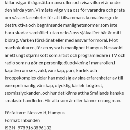
killar vågar ifrågasätta mansrollen och visa vilka vi är under
den hårda ytan. Vi måste våga visa oss för varandra och prata
om våra erfarenheter för att tillsammans kunna överge de
destruktiva och begränsande manlighetsnormer som inte
bara skadar samhället, utan också oss själva.Det här är mitt
bidrag. Varken förskönat eller med ansvar för moral. Mot
machokulturen, för en ny sorts manlighet.Hampus Nessvold
är ett ungt stjärnskott som artist och programledare i TV och
radio som nu gör en personlig djupdykning i mansrollen.I
kapitlen om sex, våld, vänskap, porr, kärlek och
kroppskomplex delar han med sig av sina erfarenheter av till
exempel manlig vänskap, olycklig kärlek, bögtest,
sexmisslyckanden, och hur det känns att ha Smålands kanske
smalaste handleder. För alla som är eller känner en ung man.
Författare: Nessvold, Hampus
Format: Inbunden
ISBN: 9789163896132