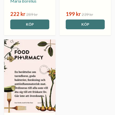
Maria Borelius
222 kr
199 kr
289 kr
239 kr
KÖP
KÖP