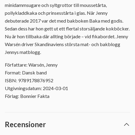
minidammsugare och syltgrottor till moussetårta,
pollykladdkaka och prinsesstårta i glas. När Jenny
debuterade 2017 var det med bakboken Baka med godis.
Sedan dess har hon gett ut ett flertal storsäljande kokböcker.
Nu är hon tillbaka där allting började – vid fikabordet. Jenny
Warsén driver Skandinaviens största mat- och bakblogg
Jennys matblogg.
Författare: Warsén, Jenny
Format: Dansk band
ISBN: 9789178876952
Utgivningsdatum: 2024-03-01
Förlag: Bonnier Fakta
Recensioner