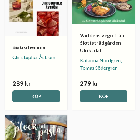
Världens vego från
Slottsträdgården
Bistro hemma
Ulriksdal
Christopher Åström
Katarina Nordgren,
Tomas Södergren
289 kr
279 kr
KÖP
KÖP