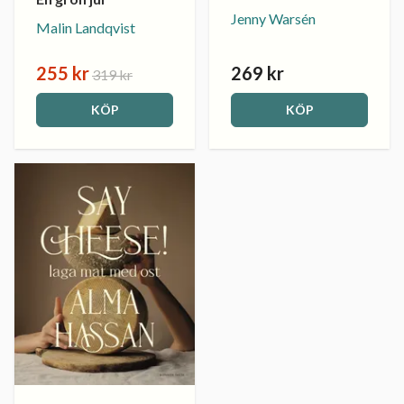
Jenny Warsén
Malin Landqvist
255 kr
269 kr
319 kr
KÖP
KÖP