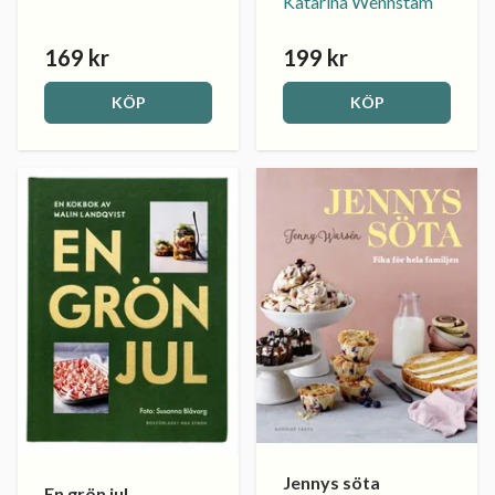
Katarina Wennstam
169 kr
199 kr
KÖP
KÖP
Jennys söta
En grön jul