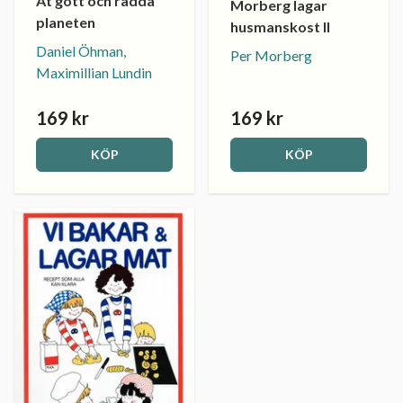
Ät gott och rädda
Morberg lagar
planeten
husmanskost II
Daniel Öhman,
Per Morberg
Maximillian Lundin
169 kr
169 kr
KÖP
KÖP