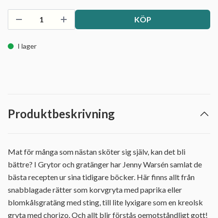
KÖP
I lager
Produktbeskrivning
Mat för många som nästan sköter sig själv, kan det bli
bättre? I Grytor och gratänger har Jenny Warsén samlat de
bästa recepten ur sina tidigare böcker. Här finns allt från
snabblagade rätter som korvgryta med paprika eller
blomkålsgratäng med sting, till lite lyxigare som en kreolsk
gryta med chorizo. Och allt blir förstås oemotståndligt gott!