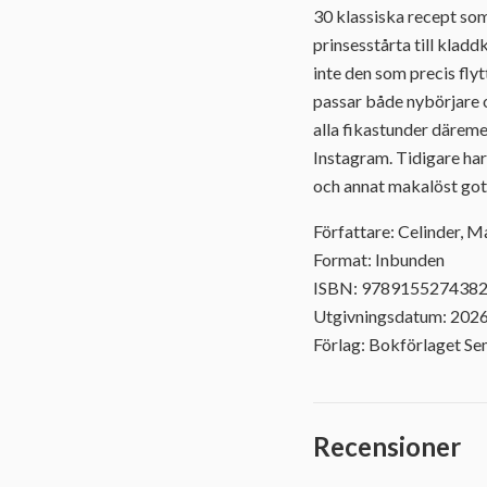
30 klassiska recept som 
prinsesstårta till klad
inte den som precis fly
passar både nybörjare 
alla fikastunder därem
Instagram. Tidigare har
och annat makalöst got
Författare: Celinder, M
Format: Inbunden
ISBN: 978915527438
Utgivningsdatum: 202
Förlag: Bokförlaget Se
Recensioner