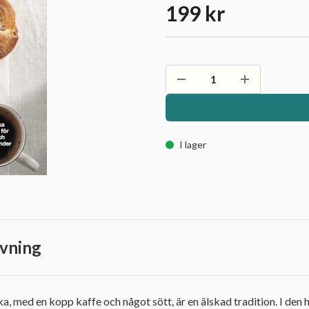
199 kr
I lager
vning
ika, med en kopp kaffe och något sött, är en älskad tradition. I de