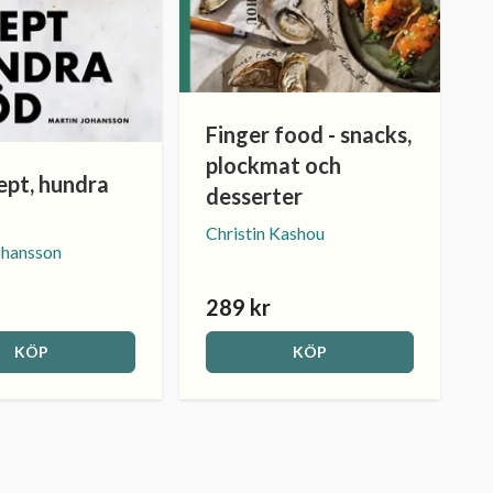
Finger food - snacks,
plockmat och
ept, hundra
desserter
Christin Kashou
ohansson
289 kr
KÖP
KÖP