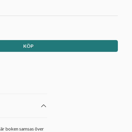
KÖP
n här boken samsas över