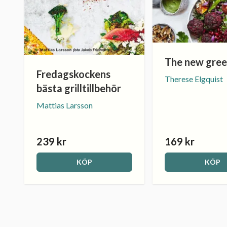
The new gree
Fredagskockens
Therese Elgquist
bästa grilltillbehör
Mattias Larsson
239 kr
169 kr
KÖP
KÖP