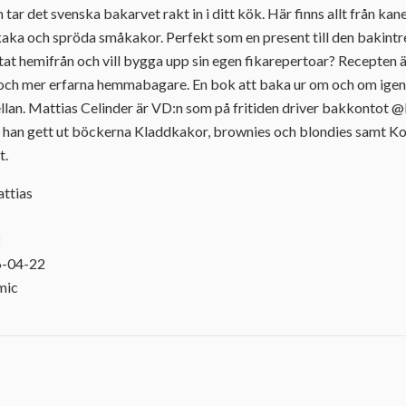
tar det svenska bakarvet rakt in i ditt kök. Här finns allt från kan
dkaka och spröda småkakor. Perfekt som en present till den bakintre
ttat hemifrån och vill bygga upp sin egen fikarepertoar? Recepten ä
och mer erfarna hemmabagare. En bok att baka ur om och om igen – 
ellan. Mattias Celinder är VD:n som på fritiden driver bakkontot
 han gett ut böckerna Kladdkakor, brownies och blondies samt Kola
t.
attias
2
6-04-22
mic