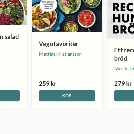
n salad
Vegofavoriter
Ett rec
Mattias Kristiansson
bröd
Martin J
259 kr
279 kr
KÖP