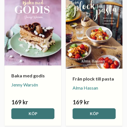
Baka med godis
Från plock till pasta
Jenny Warsén
Alma Hassan
169 kr
169 kr
KÖP
KÖP