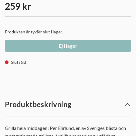
259 kr
Produkten är tyvärr slut i lager.
Ej i lager
Slutsåld
Produktbeskrivning
Grilla hela middagen! Per Ehrlund, en av Sveriges bästa och
mest rutinerade grillare, är tillbaka med en ny glödhet