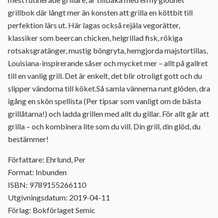
grillbok där långt mer än konsten att grilla en köttbit till
perfektion lärs ut. Här lagas också rejäla vegorätter,
klassiker som beercan chicken, helgrillad fisk, rökiga
rotsaksgratänger, mustig böngryta, hemgjorda majstortillas,
Louisiana-inspirerande såser och mycket mer – allt på gallret
till en vanlig grill. Det är enkelt, det blir otroligt gott och du
slipper vändorna till köket.Så samla vännerna runt glöden, dra
igång en skön spellista (Per tipsar som vanligt om de bästa
grillåtarna!) och ladda grillen med allt du gillar. För allt går att
grilla – och kombinera lite som du vill. Din grill, din glöd, du
bestämmer!
Författare: Ehrlund, Per
Format: Inbunden
ISBN: 9789155266110
Utgivningsdatum: 2019-04-11
Förlag: Bokförlaget Semic