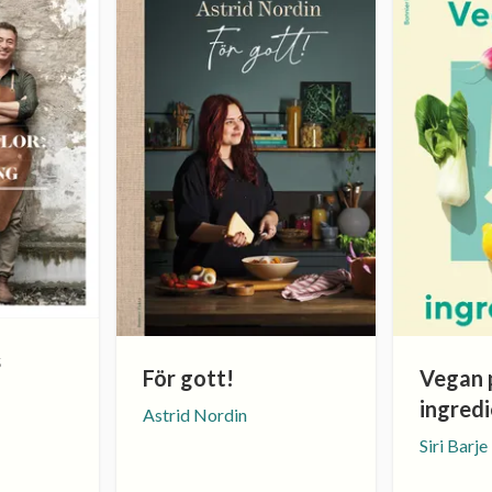
s
För gott!
Vegan 
ingred
Astrid Nordin
Siri Barje