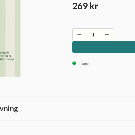
269 kr
I lager
vning