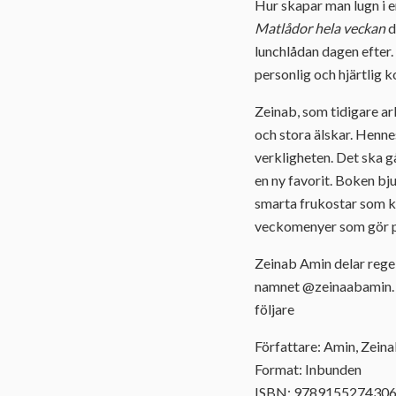
Hur skapar man lugn i e
Matlådor hela veckan
d
lunchlådan dagen efter.
personlig och hjärtlig 
Zeinab, som tidigare a
och stora älskar. Hennes
verkligheten. Det ska gå
en ny favorit. Boken bju
smarta frukostar som k
veckomenyer som gör p
Zeinab Amin delar regel
namnet @zeinaabamin. H
följare
Författare: Amin, Zein
Format: Inbunden
ISBN: 978915527430