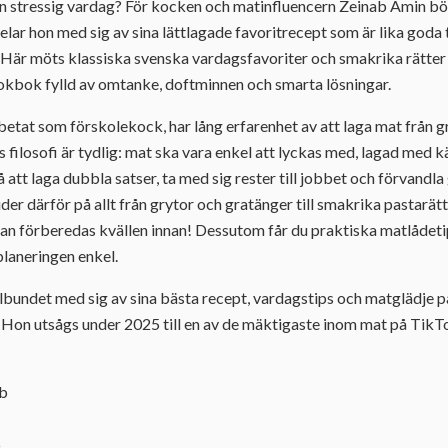
n stressig vardag? För kocken och matinfluencern Zeinab Amin börj
elar hon med sig av sina lättlagade favoritrecept som är lika goda 
 Här möts klassiska svenska vardagsfavoriter och smakrika rätter f
kokbok fylld av omtanke, doftminnen och smarta lösningar.
rbetat som förskolekock, har lång erfarenhet av att laga mat från
 filosofi är tydlig: mat ska vara enkel att lyckas med, lagad med k
 att laga dubbla satser, ta med sig rester till jobbet och förvandl
der därför på allt från grytor och gratänger till smakrika pastarät
an förberedas kvällen innan! Dessutom får du praktiska matlådeti
laneringen enkel.
bundet med sig av sina bästa recept, vardagstips och matglädje p
on utsågs under 2025 till en av de mäktigaste inom mat på TikT
ab
6