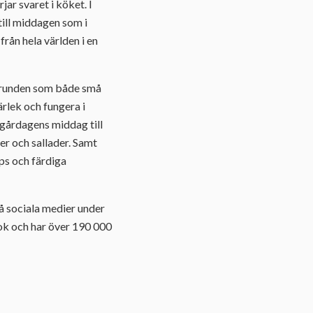
ar svaret i köket. I
till middagen som i
rån hela världen i en
 grunden som både små
ärlek och fungera i
a gårdagens middag till
ter och sallader. Samt
ps och färdiga
å sociala medier under
ok och har över 190 000