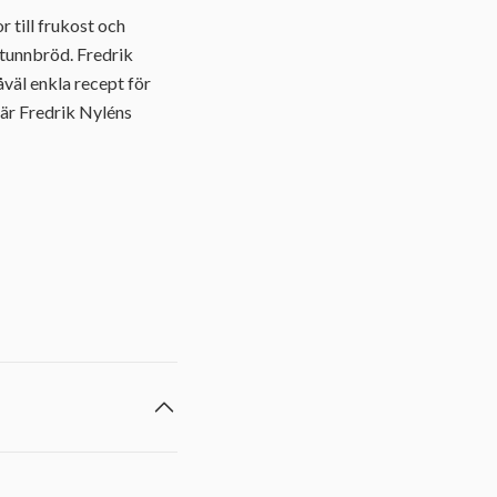
r till frukost och
 tunnbröd. Fredrik
åväl enkla recept för
 är Fredrik Nyléns