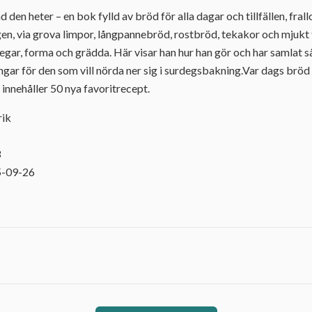
 den heter – en bok fylld av bröd för alla dagar och tillfällen, frallo
gen, via grova limpor, långpannebröd, rostbröd, tekakor och mjukt
degar, forma och grädda. Här visar han hur han gör och har samlat s
ar för den som vill nörda ner sig i surdegsbakning.Var dags bröd
nnehåller 50 nya favoritrecept.
rik
3
5-09-26