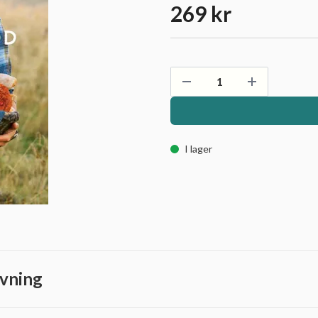
269 kr
I lager
vning