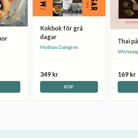
Kokbok för grå
dagar
nor
Thai p
Mathias Dahlgren
Wichudap
349 kr
169 kr
KÖP