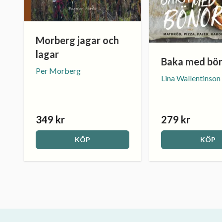
Morberg jagar och
lagar
Baka med bö
Per Morberg
Lina Wallentinson
349 kr
279 kr
KÖP
KÖP