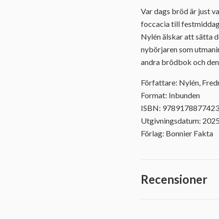
Var dags bröd är just vad
foccacia till festmidda
Nylén älskar att sätta 
nybörjaren som utmaning
andra brödbok och den i
Författare: Nylén, Fred
Format: Inbunden
ISBN: 978917887742
Utgivningsdatum: 202
Förlag: Bonnier Fakta
Recensioner