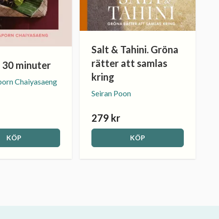
Salt & Tahini. Gröna
rätter att samlas
å 30 minuter
kring
orn Chaiyasaeng
Seiran Poon
279 kr
KÖP
KÖP