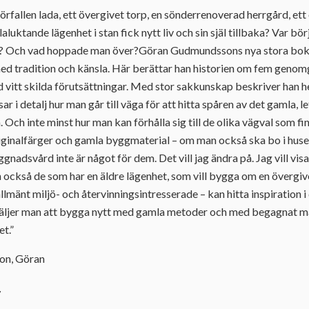
 förfallen lada, ett övergivet torp, en sönderrenoverad herrgård, et
llaluktande lägenhet i stan fick nytt liv och sin själ tillbaka? Var b
a? Och vad hoppade man över?Göran Gudmundssons nya stora bok ä
ed tradition och känsla. Här berättar han historien om fem geno
vitt skilda förutsättningar. Med stor sakkunskap beskriver han he
sar i detalj hur man går till väga för att hitta spåren av det gamla, 
 Och inte minst hur man kan förhålla sig till de olika vägval som fi
ginalfärger och gamla byggmaterial – om man också ska bo i huset?
gnadsvård inte är något för dem. Det vill jag ändra på. Jag vill vis
n också de som har en äldre lägenhet, som vill bygga om en övergi
 allmänt miljö- och återvinningsintresserade – kan hitta inspiration i
väljer man att bygga nytt med gamla metoder och med begagnat ma
t.”
on, Göran
7