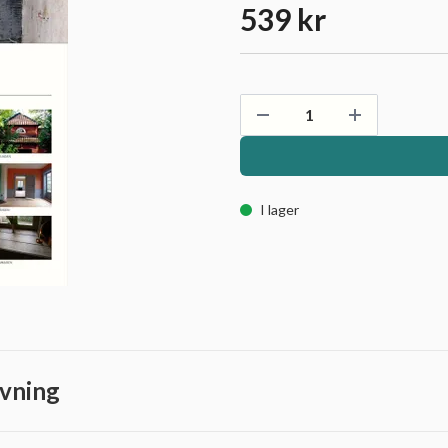
539 kr
I lager
vning