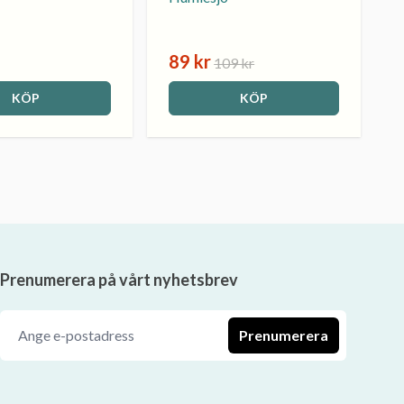
89 kr
109 kr
KÖP
KÖP
Prenumerera på vårt nyhetsbrev
Prenumerera