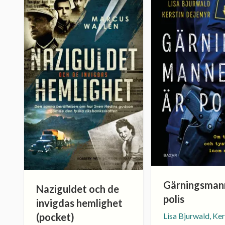
Gärningsman
Naziguldet och de
polis
invigdas hemlighet
Lisa Bjurwald, Ker
(pocket)