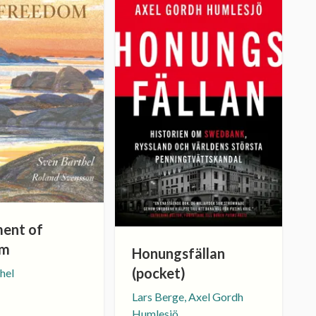
ment of
om
Honungsfällan
(pocket)
hel
Lars Berge, Axel Gordh
Humlesjö