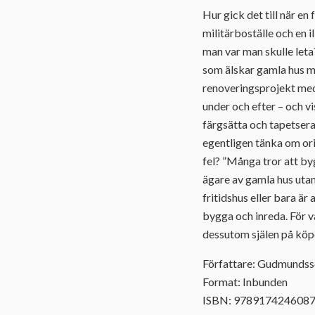
Hur gick det till när en
militärboställe och en i
man var man skulle let
som älskar gamla hus m
renoveringsprojekt med 
under och efter – och vi
färgsätta och tapetsera.
egentligen tänka om ori
fel? ”Många tror att byg
ägare av gamla hus uta
fritidshus eller bara är
bygga och inreda. För 
dessutom själen på köpe
Författare: Gudmundss
Format: Inbunden
ISBN: 978917424608