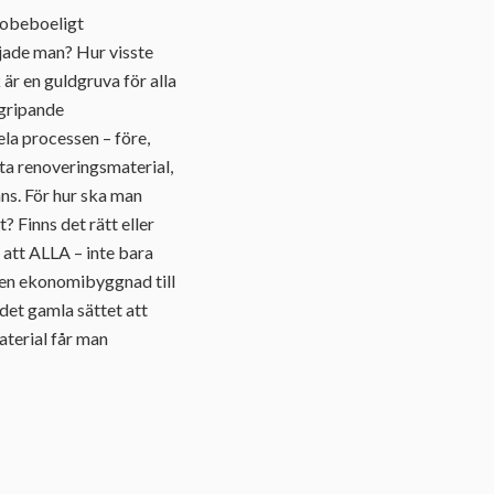
t obeboeligt
örjade man? Hur visste
r en guldgruva för alla
mgripande
la processen – före,
leta renoveringsmaterial,
nns. För hur ska man
 Finns det rätt eller
a att ALLA – inte bara
ven ekonomibyggnad till
 det gamla sättet att
terial får man