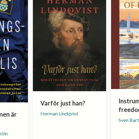
Instru
Varför just han?
freed
nen är
Herman Lindqvist
Sven Bart
stin