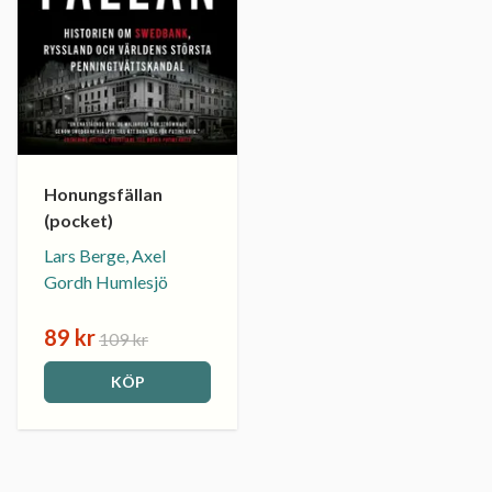
Honungsfällan
(pocket)
Lars Berge, Axel
Gordh Humlesjö
89 kr
109 kr
KÖP