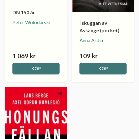
DN 150 år
Peter Wolodarski
I skuggan av
Assange (pocket)
Anna Ardin
1 069 kr
109 kr
KÖP
KÖP