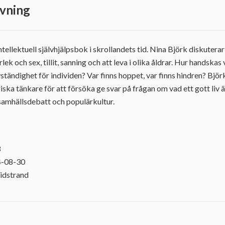
vning
intellektuell självhjälpsbok i skrollandets tid. Nina Björk diskuter
rlek och sex, tillit, sanning och att leva i olika åldrar. Hur handsk
vständighet för individen? Var finns hoppet, var finns hindren? Björ
iska tänkare för att försöka ge svar på frågan om vad ett gott liv 
, samhällsdebatt och populärkultur.
3
4-08-30
idstrand