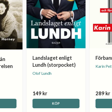
Landslaget enligt
Förban
rån
Lundh (storpocket)
elsen
Karin Pet
Olof Lundh
149 kr
289 kr
KÖP