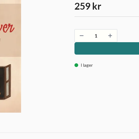
259 kr
I lager