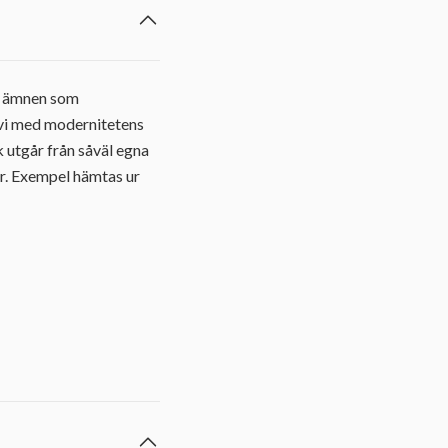
ar ämnen som
as vi med modernitetens
k utgår från såväl egna
är. Exempel hämtas ur