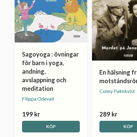
Sagoyoga : övningar
för barn i yoga,
andning,
En hälsning f
avslappning och
motståndsrör
meditation
Conny Palmkvist
Filippa Odevall
199 kr
289 kr
KÖP
KÖP