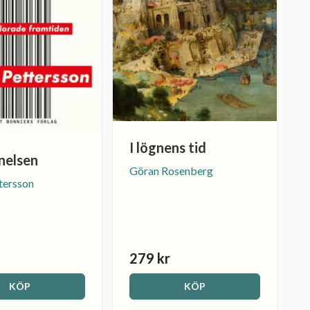
I lögnens tid
nelsen
Göran Rosenberg
tersson
279 kr
KÖP
KÖP