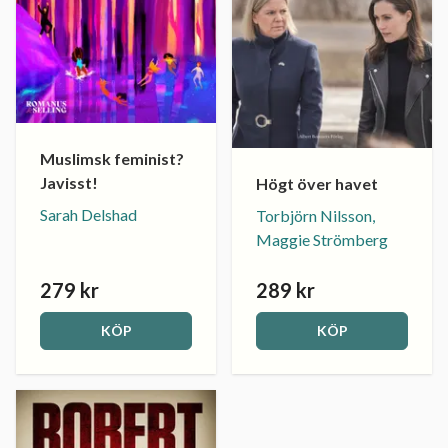
Muslimsk feminist?
Javisst!
Högt över havet
Sarah Delshad
Torbjörn Nilsson,
Maggie Strömberg
279 kr
289 kr
KÖP
KÖP