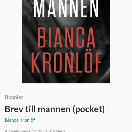
Bonnier
Brev till mannen (pocket)
Bianca Kronlöf
Artikelnummer:
9789100196448