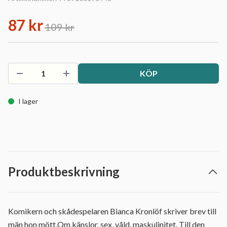
87 kr
109 kr
KÖP
I lager
Produktbeskrivning
Komikern och skådespelaren Bianca Kronlöf skriver brev till
män hon mött.Om känslor, sex, våld, maskulinitet. Till den