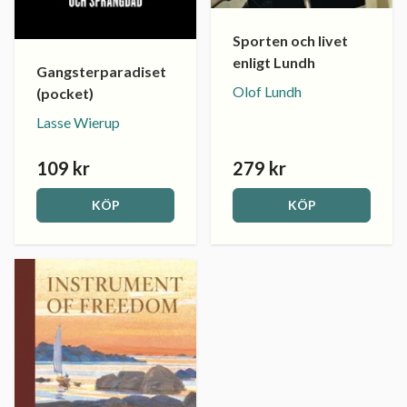
Sporten och livet
enligt Lundh
Gangsterparadiset
Olof Lundh
(pocket)
Lasse Wierup
109 kr
279 kr
KÖP
KÖP