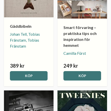
Gäddbibeln
Smart förvaring –
praktiska tips och
Johan Tell, Tobias
inspiration för
Fränstam, Tobias
hemmet
Fränstam
Camilla Fürst
389 kr
249 kr
KÖP
KÖP