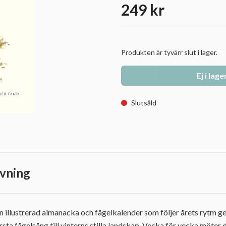
249 kr
Produkten är tyvärr slut i lager.
Ej i lage
Slutsåld
vning
illustrerad almanacka och fågelkalender som följer årets rytm gen
rsta fågelsång till vinterns stilla landskap. Vecka för vecka möter 