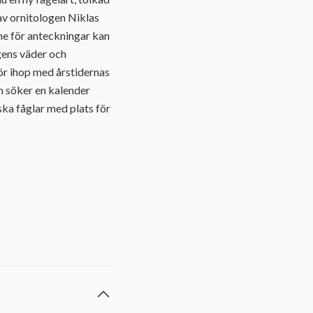
av ornitologen Niklas
e för anteckningar kan
gens väder och
ör ihop med årstidernas
m söker en kalender
ka fåglar med plats för