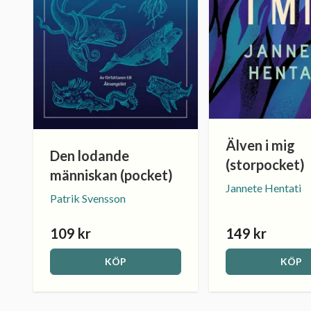
Älven i mig
Den lodande
(storpocket)
människan (pocket)
Jannete Hentati
Patrik Svensson
109 kr
149 kr
KÖP
KÖP