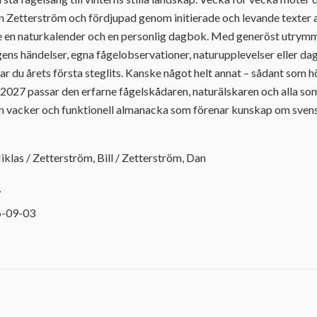
Dan Zetterström och fördjupad genom initierade och levande texter 
 en naturkalender och en personlig dagbok. Med generöst utrymm
ns händelser, egna fågelobservationer, naturupplevelser eller da
r du årets första steglits. Kanske något helt annat – sådant som h
2027 passar den erfarne fågelskådaren, naturälskaren och alla so
 vacker och funktionell almanacka som förenar kunskap om svens
iklas / Zetterström, Bill / Zetterström, Dan
7
6-09-03