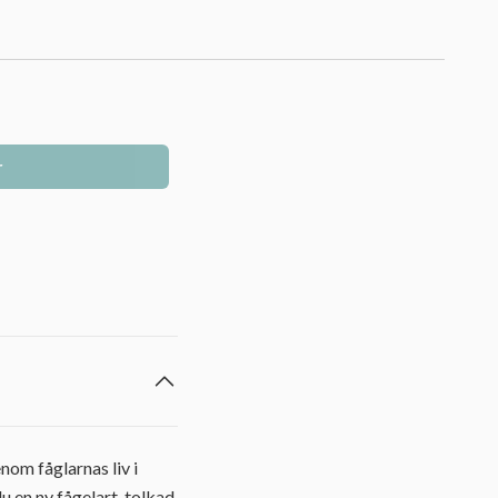
r
om fåglarnas liv i
du en ny fågelart, tolkad