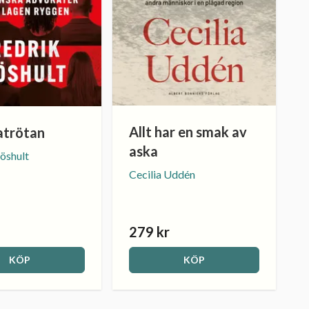
Allt har en smak av
trötan
aska
jöshult
Cecilia Uddén
279 kr
KÖP
KÖP