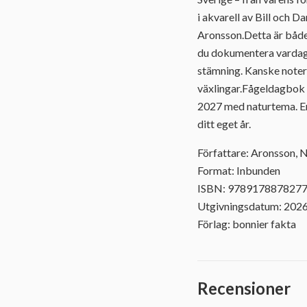
i akvarell av Bill och 
Aronsson.Detta är både
du dokumentera vardage
stämning. Kanske notera
växlingar.Fågeldagbok 
2027 med naturtema. En
ditt eget år.
Författare: Aronsson, N
Format: Inbunden
ISBN: 978917887827
Utgivningsdatum: 202
Förlag: bonnier fakta
Recensioner