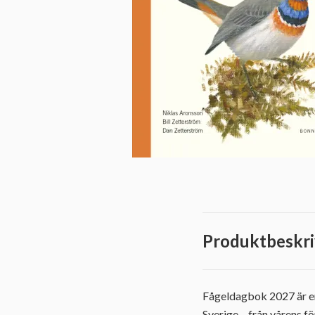
Produktbeskri
Fågeldagbok 2027 är en 
Sverige – från vårens fö