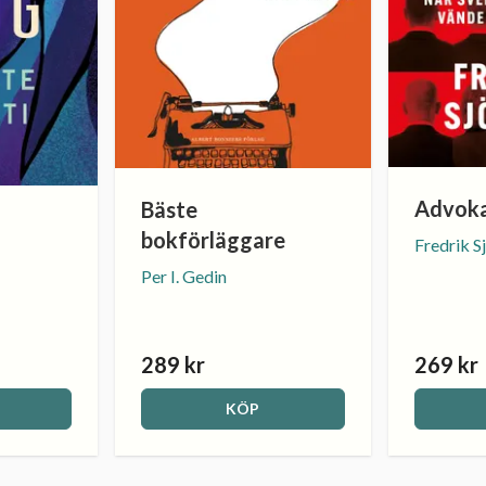
Advoka
Bäste
bokförläggare
Fredrik S
Per I. Gedin
289 kr
269 kr
KÖP