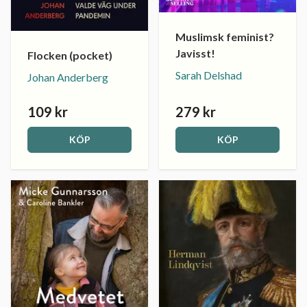
Muslimsk feminist?
Javisst!
Flocken (pocket)
Sarah Delshad
Johan Anderberg
109 kr
279 kr
KÖP
KÖP