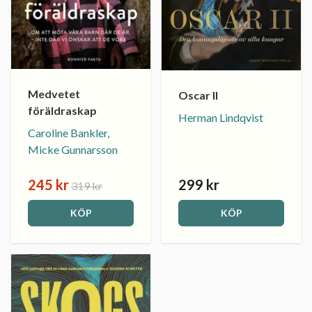
Medvetet
Oscar II
föräldraskap
Herman Lindqvist
Caroline Bankler,
Micke Gunnarsson
245 kr
299 kr
319 kr
KÖP
KÖP