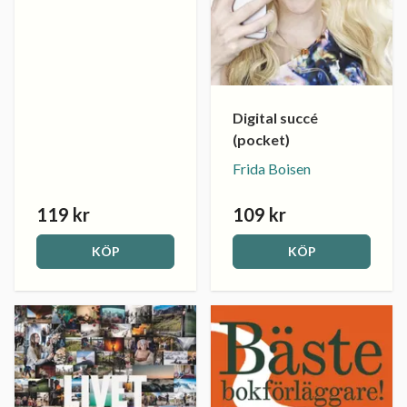
Digital succé
(pocket)
Frida Boisen
119 kr
109 kr
KÖP
KÖP