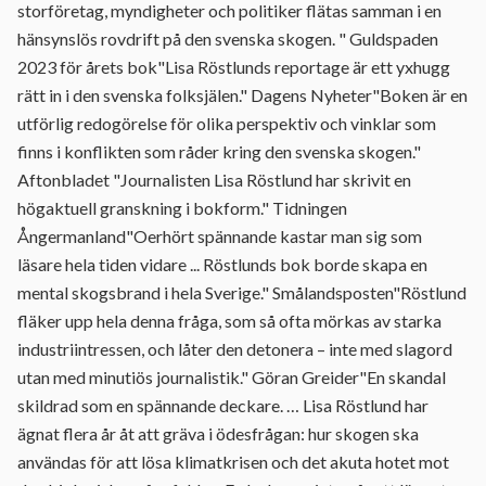
storföretag, myndigheter och politiker flätas samman i en
hänsynslös rovdrift på den svenska skogen. " Guldspaden
2023 för årets bok"Lisa Röstlunds reportage är ett yxhugg
rätt in i den svenska folksjälen." Dagens Nyheter"Boken är en
utförlig redogörelse för olika perspektiv och vinklar som
finns i konflikten som råder kring den svenska skogen."
Aftonbladet "Journalisten Lisa Röstlund har skrivit en
högaktuell granskning i bokform." Tidningen
Ångermanland"Oerhört spännande kastar man sig som
läsare hela tiden vidare ... Röstlunds bok borde skapa en
mental skogsbrand i hela Sverige." Smålandsposten"Röstlund
fläker upp hela denna fråga, som så ofta mörkas av starka
industriintressen, och låter den detonera – inte med slagord
utan med minutiös journalistik." Göran Greider"En skandal
skildrad som en spännande deckare. … Lisa Röstlund har
ägnat flera år åt att gräva i ödesfrågan: hur skogen ska
användas för att lösa klimatkrisen och det akuta hotet mot