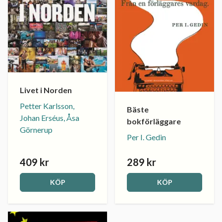
Livet i Norden
Petter Karlsson,
Bäste
Johan Erséus, Åsa
bokförläggare
Görnerup
Per I. Gedin
409 kr
289 kr
KÖP
KÖP