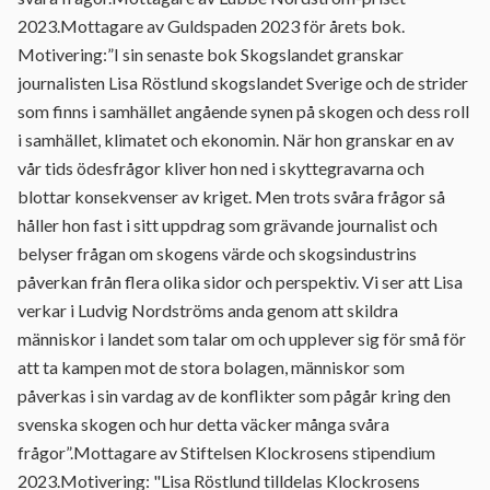
2023.Mottagare av Guldspaden 2023 för årets bok.
Motivering:”I sin senaste bok Skogslandet granskar
journalisten Lisa Röstlund skogslandet Sverige och de strider
som finns i samhället angående synen på skogen och dess roll
i samhället, klimatet och ekonomin. När hon granskar en av
vår tids ödesfrågor kliver hon ned i skyttegravarna och
blottar konsekvenser av kriget. Men trots svåra frågor så
håller hon fast i sitt uppdrag som grävande journalist och
belyser frågan om skogens värde och skogsindustrins
påverkan från flera olika sidor och perspektiv. Vi ser att Lisa
verkar i Ludvig Nordströms anda genom att skildra
människor i landet som talar om och upplever sig för små för
att ta kampen mot de stora bolagen, människor som
påverkas i sin vardag av de konflikter som pågår kring den
svenska skogen och hur detta väcker många svåra
frågor”.Mottagare av Stiftelsen Klockrosens stipendium
2023.Motivering: "Lisa Röstlund tilldelas Klockrosens