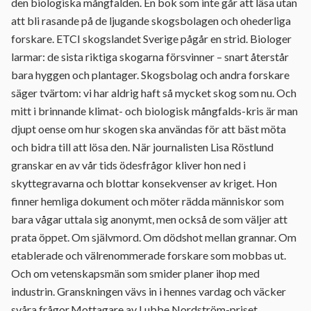
den biologiska mångfalden. En bok som inte går att läsa utan
att bli rasande på de ljugande skogsbolagen och ohederliga
forskare. ETCI skogslandet Sverige pågår en strid. Biologer
larmar: de sista riktiga skogarna försvinner – snart återstår
bara hyggen och plantager. Skogsbolag och andra forskare
säger tvärtom: vi har aldrig haft så mycket skog som nu. Och
mitt i brinnande klimat- och biologisk mångfalds-kris är man
djupt oense om hur skogen ska användas för att bäst möta
och bidra till att lösa den. När journalisten Lisa Röstlund
granskar en av vår tids ödesfrågor kliver hon ned i
skyttegravarna och blottar konsekvenser av kriget. Hon
finner hemliga dokument och möter rädda människor som
bara vågar uttala sig anonymt, men också de som väljer att
prata öppet. Om självmord. Om dödshot mellan grannar. Om
etablerade och välrenommerade forskare som mobbas ut.
Och om vetenskapsmän som smider planer ihop med
industrin. Granskningen vävs in i hennes vardag och väcker
svåra frågor.Mottagare av Lubbe Nordström-priset