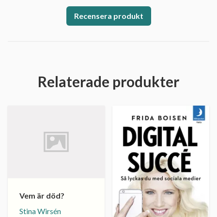
Recensera produkt
Relaterade produkter
Vem är död?
Stina Wirsén