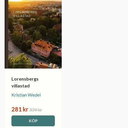
Lorensbergs
villastad
Kristian Wedel
281 kr
339 kr
KÖP