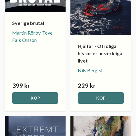
Sverige brutal
Martin Rörby, Tove
Falk Olsson
Hjältar - Otroliga
historier ur verkliga
livet
Nils Bergeå
399 kr
229 kr
KÖP
KÖP