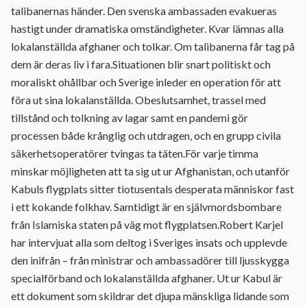
talibanernas händer. Den svenska ambassaden evakueras
hastigt under dramatiska omständigheter. Kvar lämnas alla
lokalanställda afghaner och tolkar. Om talibanerna får tag på
dem är deras liv i fara.Situationen blir snart politiskt och
moraliskt ohållbar och Sverige inleder en operation för att
föra ut sina lokalanställda. Obeslutsamhet, trassel med
tillstånd och tolkning av lagar samt en pandemi gör
processen både krånglig och utdragen, och en grupp civila
säkerhetsoperatörer tvingas ta täten.För varje timma
minskar möjligheten att ta sig ut ur Afghanistan, och utanför
Kabuls flygplats sitter tiotusentals desperata människor fast
i ett kokande folkhav. Samtidigt är en självmordsbombare
från Islamiska staten på väg mot flygplatsen.Robert Karjel
har intervjuat alla som deltog i Sveriges insats och upplevde
den inifrån – från ministrar och ambassadörer till ljusskygga
specialförband och lokalanställda afghaner. Ut ur Kabul är
ett dokument som skildrar det djupa mänskliga lidande som