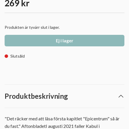
269 kr
Produkten är tyvärr slut i lager.
Ej i lager
Slutsåld
Produktbeskrivning
"Det räcker med att läsa första kapitlet "Epicentrum" så är
du fast." AftonbladetI augusti 2021 faller Kabul i