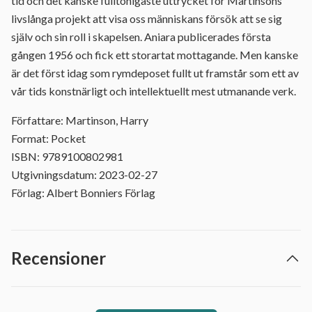
tid och det kanske fulltonigaste uttrycket för Martinsons
livslånga projekt att visa oss människans försök att se sig
själv och sin roll i skapelsen. Aniara publicerades första
gången 1956 och fick ett storartat mottagande. Men kanske
är det först idag som rymdeposet fullt ut framstår som ett av
vår tids konstnärligt och intellektuellt mest utmanande verk.
Författare: Martinson, Harry
Format: Pocket
ISBN: 9789100802981
Utgivningsdatum: 2023-02-27
Förlag: Albert Bonniers Förlag
Recensioner