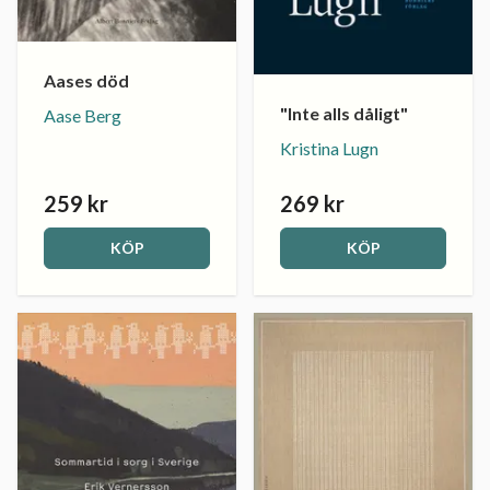
Aases död
"Inte alls dåligt"
Aase Berg
Kristina Lugn
259 kr
269 kr
KÖP
KÖP